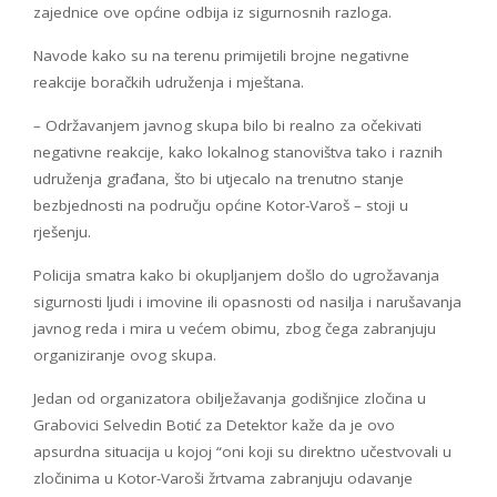
zajednice ove općine odbija iz sigurnosnih razloga.
Navode kako su na terenu primijetili brojne negativne
reakcije boračkih udruženja i mještana.
– Održavanjem javnog skupa bilo bi realno za očekivati
negativne reakcije, kako lokalnog stanovištva tako i raznih
udruženja građana, što bi utjecalo na trenutno stanje
bezbjednosti na području općine Kotor-Varoš – stoji u
rješenju.
Policija smatra kako bi okupljanjem došlo do ugrožavanja
sigurnosti ljudi i imovine ili opasnosti od nasilja i narušavanja
javnog reda i mira u većem obimu, zbog čega zabranjuju
organiziranje ovog skupa.
Jedan od organizatora obilježavanja godišnjice zločina u
Grabovici Selvedin Botić za Detektor kaže da je ovo
apsurdna situacija u kojoj “oni koji su direktno učestvovali u
zločinima u Kotor-Varoši žrtvama zabranjuju odavanje