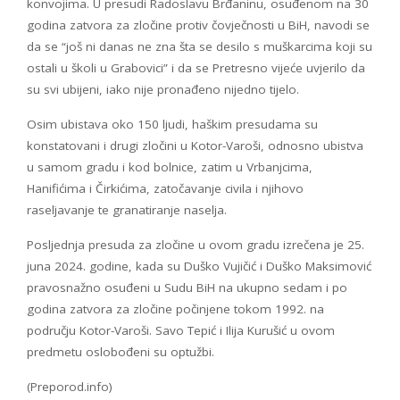
konvojima. U presudi Radoslavu Brđaninu, osuđenom na 30
godina zatvora za zločine protiv čovječnosti u BiH, navodi se
da se “još ni danas ne zna šta se desilo s muškarcima koji su
ostali u školi u Grabovici” i da se Pretresno vijeće uvjerilo da
su svi ubijeni, iako nije pronađeno nijedno tijelo.
Osim ubistava oko 150 ljudi, haškim presudama su
konstatovani i drugi zločini u Kotor-Varoši, odnosno ubistva
u samom gradu i kod bolnice, zatim u Vrbanjcima,
Hanifićima i Čirkićima, zatočavanje civila i njihovo
raseljavanje te granatiranje naselja.
Posljednja presuda za zločine u ovom gradu izrečena je 25.
juna 2024. godine, kada su Duško Vujičić i Duško Maksimović
pravosnažno osuđeni u Sudu BiH na ukupno sedam i po
godina zatvora za zločine počinjene tokom 1992. na
području Kotor-Varoši. Savo Tepić i Ilija Kurušić u ovom
predmetu oslobođeni su optužbi.
(Preporod.info)