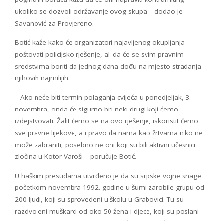
ukoliko se dozvoli održavanje ovog skupa – dodao je
Savanović za Provjereno.
Botić kaže kako će organizatori najavljenog okupljanja
poštovati policijsko rješenje, ali da će se svim pravnim
sredstvima boriti da jednog dana dođu na mjesto stradanja
njihovih najmilijih.
– Ako neće biti termin polaganja cvijeća u ponedjeljak, 3.
novembra, onda će sigurno biti neki drugi koji ćemo
izdejstvovati. Žalit ćemo se na ovo rješenje, iskoristit ćemo
sve pravne lijekove, a i pravo da nama kao žrtvama niko ne
može zabraniti, posebno ne oni koji su bili aktivni učesnici
zločina u Kotor-Varoši – poručuje Botić.
U haškim presudama utvrđeno je da su srpske vojne snage
početkom novembra 1992. godine u šumi zarobile grupu od
200 ljudi, koji su sprovedeni u školu u Grabovici. Tu su
razdvojeni muškarci od oko 50 žena i djece, koji su poslani