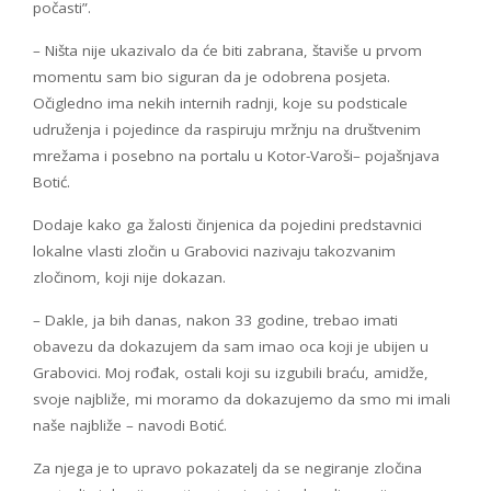
počasti”.
– Ništa nije ukazivalo da će biti zabrana, štaviše u prvom
momentu sam bio siguran da je odobrena posjeta.
Očigledno ima nekih internih radnji, koje su podsticale
udruženja i pojedince da raspiruju mržnju na društvenim
mrežama i posebno na portalu u Kotor-Varoši– pojašnjava
Botić.
Dodaje kako ga žalosti činjenica da pojedini predstavnici
lokalne vlasti zločin u Grabovici nazivaju takozvanim
zločinom, koji nije dokazan.
– Dakle, ja bih danas, nakon 33 godine, trebao imati
obavezu da dokazujem da sam imao oca koji je ubijen u
Grabovici. Moj rođak, ostali koji su izgubili braću, amidže,
svoje najbliže, mi moramo da dokazujemo da smo mi imali
naše najbliže – navodi Botić.
Za njega je to upravo pokazatelj da se negiranje zločina