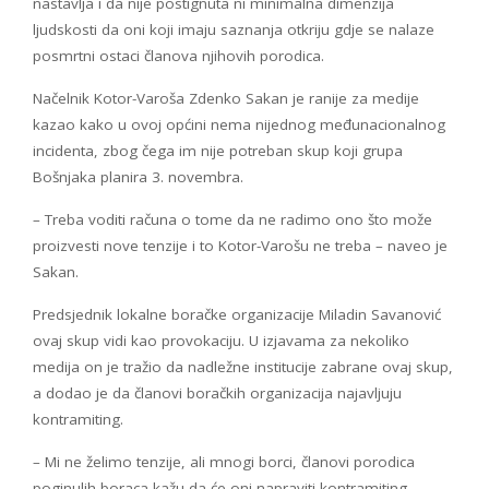
nastavlja i da nije postignuta ni minimalna dimenzija
ljudskosti da oni koji imaju saznanja otkriju gdje se nalaze
posmrtni ostaci članova njihovih porodica.
Načelnik Kotor-Varoša Zdenko Sakan je ranije za medije
kazao kako u ovoj općini nema nijednog međunacionalnog
incidenta, zbog čega im nije potreban skup koji grupa
Bošnjaka planira 3. novembra.
– Treba voditi računa o tome da ne radimo ono što može
proizvesti nove tenzije i to Kotor-Varošu ne treba – naveo je
Sakan.
Predsjednik lokalne boračke organizacije Miladin Savanović
ovaj skup vidi kao provokaciju. U izjavama za nekoliko
medija on je tražio da nadležne institucije zabrane ovaj skup,
a dodao je da članovi boračkih organizacija najavljuju
kontramiting.
– Mi ne želimo tenzije, ali mnogi borci, članovi porodica
poginulih boraca kažu da će oni napraviti kontramiting