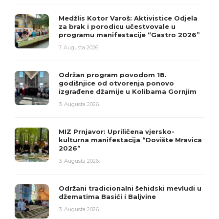
Medžlis Kotor Varoš: Aktivistice Odjela
za brak i porodicu učestvovale u
programu manifestacije “Gastro 2026”
7. Augusta 2026.
Održan program povodom 18.
godišnjice od otvorenja ponovo
izgrađene džamije u Kolibama Gornjim
3. Augusta 2026.
MIZ Prnjavor: Upriličena vjersko-
kulturna manifestacija “Dovište Mravica
2026”
3. Augusta 2026.
Održani tradicionalni šehidski mevludi u
džematima Basići i Baljvine
3. Augusta 2026.