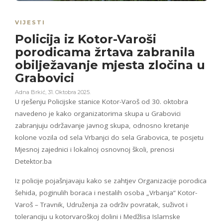
VIJESTI
Policija iz Kotor-Varoši
porodicama žrtava zabranila
obilježavanje mjesta zločina u
Grabovici
Adna Brkić
,
31. Oktobra 2025.
U rješenju Policijske stanice Kotor-Varoš od 30. oktobra
navedeno je kako organizatorima skupa u Grabovici
zabranjuju održavanje javnog skupa, odnosno kretanje
kolone vozila od sela Vrbanjci do sela Grabovica, te posjetu
Mjesnoj zajednici i lokalnoj osnovnoj školi, prenosi
Detektor.ba
Iz policije pojašnjavaju kako se zahtjev Organizacije porodica
šehida, poginulih boraca i nestalih osoba „Vrbanja“ Kotor-
Varoš – Travnik, Udruženja za održiv povratak, suživot i
toleranciju u kotorvaroškoj dolini i Medžlisa Islamske