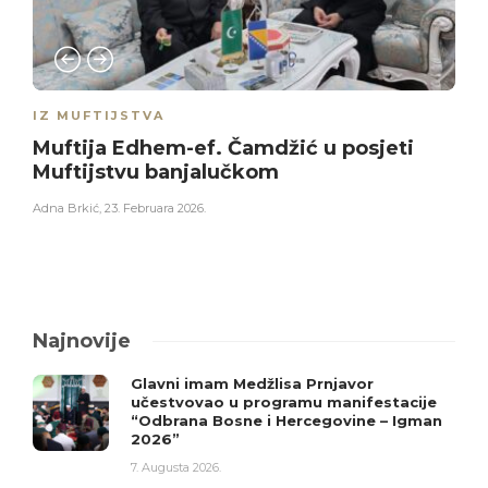
IZ MUFTIJSTVA
Muftija Edhem-ef. Čamdžić u posjeti
Muftijstvu banjalučkom
Adna Brkić
,
23. Februara 2026.
Najnovije
Glavni imam Medžlisa Prnjavor
učestvovao u programu manifestacije
“Odbrana Bosne i Hercegovine – Igman
2026”
7. Augusta 2026.