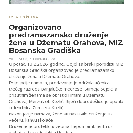
IZ MEDŽLISA
Organizovano
predramazansko druženje
žena u Džematu Orahova, MIZ
Bosanska Gradiška
Adna Brkić
,
16. Februara 2026.
U petak, 13.2.2026. godine, Odjel za brak i porodicu MIZ
Bosanska Gradiška organizovao je predramazansko
druženje žena u Džematu Orahova.
Prije jacije namaza, predavanje je održala učenica
trećeg razreda Banjalučke medrese, Sumeja Sejdić, a
prisutnim ženama se obratio i imam u Džematu
Orahova, Merzuk ef. Kozlić. Riječi dobrodošlice je uputila
i efendinica Zumreta Kozlić.
Nakon jacije namaza, žene su nastavile druženje uz
večeru, kahvu i kolače.
Druženje je proteklo u veoma lijepom ambijentu uz
muhabet i učenje ilahija i kasida.