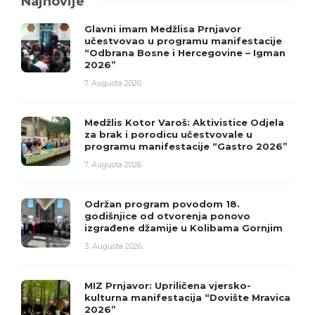
Najnovije
Glavni imam Medžlisa Prnjavor
učestvovao u programu manifestacije
“Odbrana Bosne i Hercegovine – Igman
2026”
7. Augusta 2026.
Medžlis Kotor Varoš: Aktivistice Odjela
za brak i porodicu učestvovale u
programu manifestacije “Gastro 2026”
7. Augusta 2026.
Održan program povodom 18.
godišnjice od otvorenja ponovo
izgrađene džamije u Kolibama Gornjim
3. Augusta 2026.
MIZ Prnjavor: Upriličena vjersko-
kulturna manifestacija “Dovište Mravica
2026”