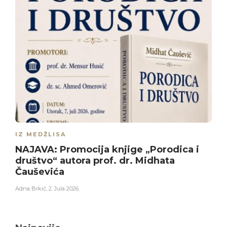
IZ MEDŽLISA
NAJAVA: Promocija knjige „Porodica i
društvo“ autora prof. dr. Midhata
Čauševića
Adna Brkić
,
2. Jula 2026.