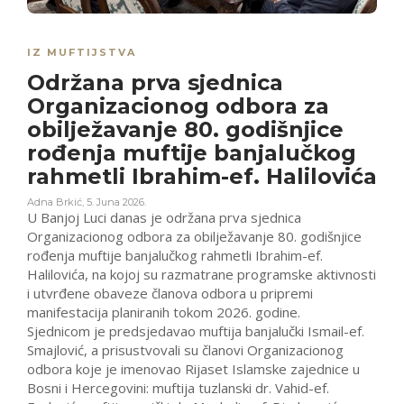
IZ MUFTIJSTVA
Održana prva sjednica
Organizacionog odbora za
obilježavanje 80. godišnjice
rođenja muftije banjalučkog
rahmetli Ibrahim-ef. Halilovića
Adna Brkić
,
5. Juna 2026.
U Banjoj Luci danas je održana prva sjednica
Organizacionog odbora za obilježavanje 80. godišnjice
rođenja muftije banjalučkog rahmetli Ibrahim-ef.
Halilovića, na kojoj su razmatrane programske aktivnosti
i utvrđene obaveze članova odbora u pripremi
manifestacija planiranih tokom 2026. godine.
Sjednicom je predsjedavao muftija banjalučki Ismail-ef.
Smajlović, a prisustvovali su članovi Organizacionog
odbora koje je imenovao Rijaset Islamske zajednice u
Bosni i Hercegovini: muftija tuzlanski dr. Vahid-ef.