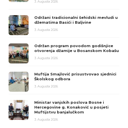
3. Augusta 2026.
Održani tradicionalni šehidski mevludi u
džematima Basići i Baljvine
3. Augusta 2026.
Održan program povodom godišnjice
otvorenja džamije u Bosanskom Kobašu
3. Augusta 2026.
Muftija Smajlović prisustvovao sjednici
Školskog odbora
3. Augusta 2026.
Ministar vanjskih poslova Bosne i
Hercegovine g. Konaković u posjeti
Muftijstvu banjalučkom
3. Augusta 2026.