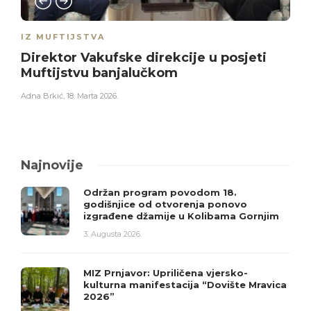
IZ MUFTIJSTVA
Direktor Vakufske direkcije u posjeti
Muftijstvu banjalučkom
Adna Brkić
,
18. Marta 2026.
Najnovije
Održan program povodom 18.
godišnjice od otvorenja ponovo
izgrađene džamije u Kolibama Gornjim
3. Augusta 2026.
MIZ Prnjavor: Upriličena vjersko-
kulturna manifestacija “Dovište Mravica
2026”