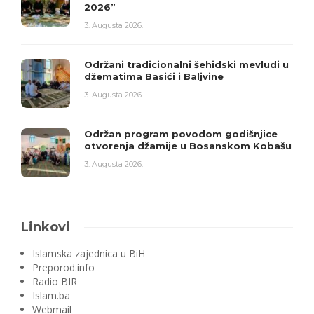
2026”
3. Augusta 2026.
Održani tradicionalni šehidski mevludi u
džematima Basići i Baljvine
3. Augusta 2026.
Održan program povodom godišnjice
otvorenja džamije u Bosanskom Kobašu
3. Augusta 2026.
Linkovi
Islamska zajednica u BiH
Preporod.info
Radio BIR
Islam.ba
Webmail