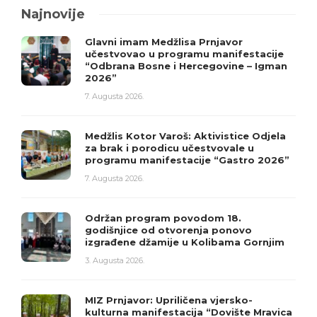
Najnovije
Glavni imam Medžlisa Prnjavor
učestvovao u programu manifestacije
“Odbrana Bosne i Hercegovine – Igman
2026”
7. Augusta 2026.
Medžlis Kotor Varoš: Aktivistice Odjela
za brak i porodicu učestvovale u
programu manifestacije “Gastro 2026”
7. Augusta 2026.
Održan program povodom 18.
godišnjice od otvorenja ponovo
izgrađene džamije u Kolibama Gornjim
3. Augusta 2026.
MIZ Prnjavor: Upriličena vjersko-
kulturna manifestacija “Dovište Mravica