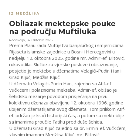
IZ MEDŽLISA
Obilazak mektepske pouke
na području Muftiluka
Redakcija
,
14. Oktobra 2025.
Prema Planu rada Muftijstva banjalučkog i smjernicama
Rijaseta islamske zajednice u Bosni i Hercegovini u
nedjelju 12. oktobra 2025. godine mr. Admir-ef. Blitović,
rukovodilac Službe za vjerske poslove i obrazovanje,
posjetio je mektebe u džematima Velagići-Pudin Han i
Grad Ključ, Medžlis Ključ.
U džematu Velagići-Pudin Han, zajedno sa Atif-ef.
Vučkićem i polaznicima mekteba, Admir-ef. obišao je
šehidsko mezarje povodom prisjećanja na prvu
kolektivnu dženazu obavljenu 12. oktobra 1996. godine
ubijenim džematlijama ovog džemata. Tom prilikom Atif-
ef. održao je kraći historijski čas, a potom su mekteblije
sa imamima proučile Fatihu pred duše šehida.
U džematu Grad Ključ zajedno sa dr. Ermin-ef. Vučkićem,
glavnim imamom Medžlisa Ključ, mr. Blitović