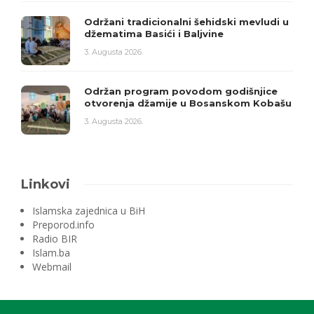
Održani tradicionalni šehidski mevludi u
džematima Basići i Baljvine
3. Augusta 2026.
Održan program povodom godišnjice
otvorenja džamije u Bosanskom Kobašu
3. Augusta 2026.
Linkovi
Islamska zajednica u BiH
Preporod.info
Radio BIR
Islam.ba
Webmail