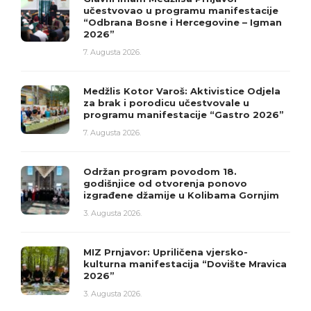
učestvovao u programu manifestacije
“Odbrana Bosne i Hercegovine – Igman
2026”
7. Augusta 2026.
Medžlis Kotor Varoš: Aktivistice Odjela
za brak i porodicu učestvovale u
programu manifestacije “Gastro 2026”
7. Augusta 2026.
Održan program povodom 18.
godišnjice od otvorenja ponovo
izgrađene džamije u Kolibama Gornjim
3. Augusta 2026.
MIZ Prnjavor: Upriličena vjersko-
kulturna manifestacija “Dovište Mravica
2026”
3. Augusta 2026.