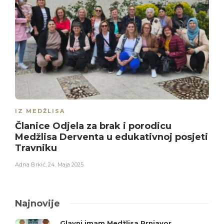
IZ MEDŽLISA
Članice Odjela za brak i porodicu
Medžlisa Derventa u edukativnoj posjeti
Travniku
Adna Brkić
,
24. Maja 2025.
Najnovije
Glavni imam Medžlisa Prnjavor