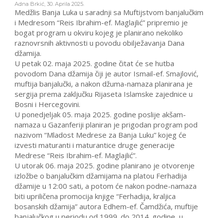
Adna Brkić
,
30. Aprila 2025.
Medžlis Banja Luka u saradnji sa Muftijstvom banjalučkim
i Medresom “Reis Ibrahim-ef. Maglajlić” pripremio je
bogat program u okviru kojeg je planirano nekoliko
raznovrsnih aktivnosti u povodu obilježavanja Dana
džamija.
U petak 02. maja 2025. godine čitat će se hutba
povodom Dana džamija čiji je autor Ismail-ef. Smajlović,
muftija banjalučki, a nakon džuma-namaza planirana je
sergija prema zaključku Rijaseta Islamske zajednice u
Bosni i Hercegovini.
U ponedjeljak 05. maja 2025. godine poslije akšam-
namaza u Gazanferiji planiran je prigodan program pod
nazivom “Mladost Medrese za Banja Luku” kojeg će
izvesti maturanti i maturantice druge generacije
Medrese “Reis Ibrahim-ef. Maglajlić”.
U utorak 06. maja 2025. godine planirano je otvorenje
izložbe o banjalučkim džamijama na platou Ferhadija
džamije u 12:00 sati, a potom će nakon podne-namaza
biti upriličena promocija knjige “Ferhadija, kraljica
bosanskih džamija” autora Edhem-ef. Čamdžića, muftije
banjalučkog u periodu od 1999. do 2014. godine, u