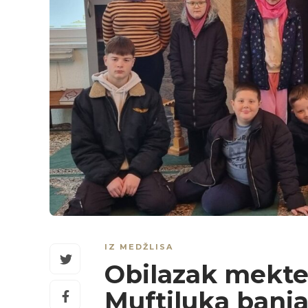
IZ MEDŽLISA
Obilazak mekte
Muftiluka banj