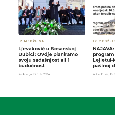
IZ MEDŽLISA
IZ MEDŽLI
Ljevaković u Bosanskoj
NAJAVA: 
Dubici: Ovdje planiramo
program 
svoju sadašnjost ali i
Lejletul-
budućnost
pašinoj 
Redakcija
,
27. Jula 2024.
Adna Brkić
,
16. 