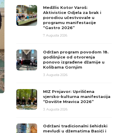
Medžlis Kotor Varoš:
Aktivistice Odjela za brak i
porodicu učestvovale u
programu manifestacije
“Gastro 2026”
7. Augusta 2026.
Održan program povodom 18.
godišnjice od otvorenja
ponovo izgrađene džamije u
Kolibama Gornjim
3. Augusta 2026.
MIZ Prnjavor: Upriličena
vjersko-kulturna manifestacija
“Dovište Mravica 2026”
3. Augusta 2026.
Održani tradicionalni šehidski
mevludi u džematima Basići i