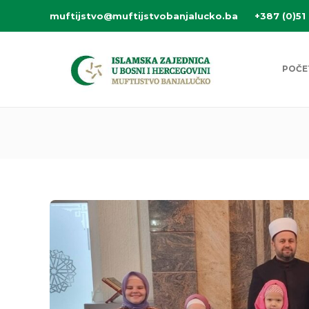
muftijstvo@muftijstvobanjalucko.ba
+387 (0)51
POČE