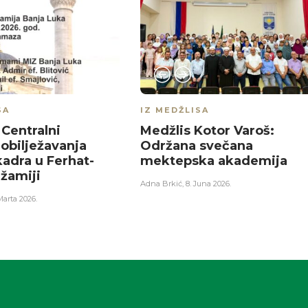
SA
IZ MEDŽLISA
Centralni
Medžlis Kotor Varoš:
obilježavanja
Održana svečana
kadra u Ferhat-
mektepska akademija
džamiji
Adna Brkić
,
8. Juna 2026.
Marta 2026.