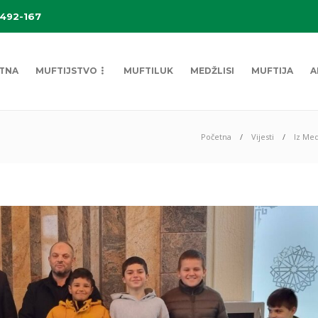
 492-167
TNA
MUFTIJSTVO
MUFTILUK
MEDŽLISI
MUFTIJA
A
Početna
Vijesti
Iz Med