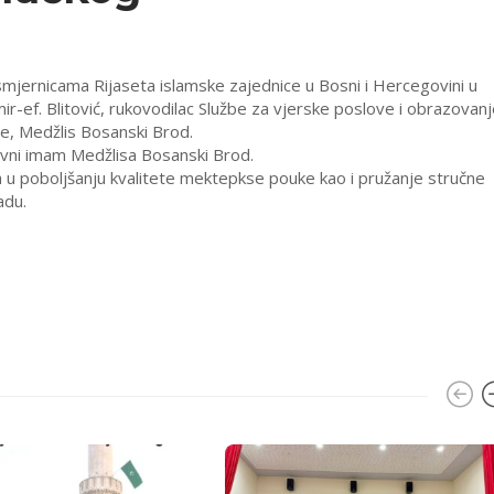
smjernicama Rijaseta islamske zajednice u Bosni i Hercegovini u
-ef. Blitović, rukovodilac Službe za vjerske poslove i obrazovanj
e, Medžlis Bosanski Brod.
avni imam Medžlisa Bosanski Brod.
a u poboljšanju kvalitete mektepkse pouke kao i pružanje stručne
adu.