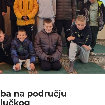
ba na području
alučkog