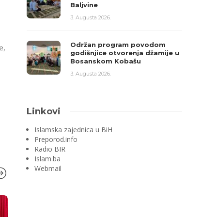
Baljvine
3. Augusta 2026.
Održan program povodom
e,
godišnjice otvorenja džamije u
Bosanskom Kobašu
3. Augusta 2026.
Linkovi
Islamska zajednica u BiH
Preporod.info
Radio BIR
Islam.ba
Webmail