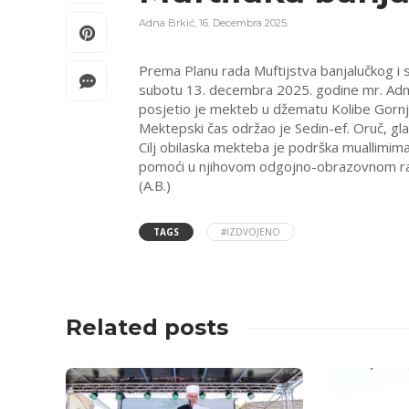
Adna Brkić
,
16. Decembra 2025.
Prema Planu rada Muftijstva banjalučkog i 
subotu 13. decembra 2025. godine mr. Admir
posjetio je mekteb u džematu Kolibe Gornj
Mektepski čas održao je Sedin-ef. Oruč, gl
Cilj obilaska mekteba je podrška muallimim
pomoći u njihovom odgojno-obrazovnom r
(A.B.)
TAGS
#IZDVOJENO
Related posts