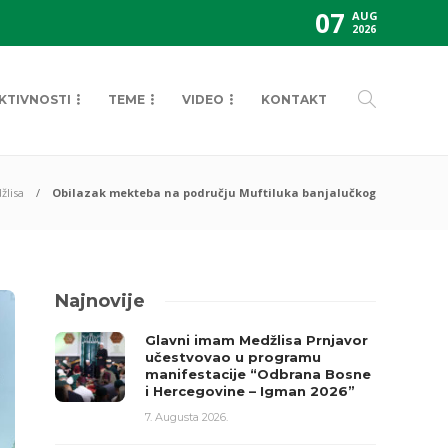
07
AUG
2026
KTIVNOSTI
TEME
VIDEO
KONTAKT
žlisa
Obilazak mekteba na području Muftiluka banjalučkog
Najnovije
Glavni imam Medžlisa Prnjavor
učestvovao u programu
manifestacije “Odbrana Bosne
i Hercegovine – Igman 2026”
7. Augusta 2026.