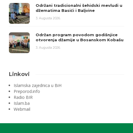
Održani tradicionalni šehidski mevludi u
džematima Basići i Baljvine
3. Augusta 2026.
Održan program povodom godišnjice
otvorenja džamije u Bosanskom Kobašu
3. Augusta 2026.
Linkovi
Islamska zajednica u BiH
Preporod.info
Radio BIR
Islam.ba
Webmail