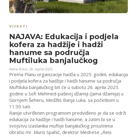
VIJESTI
NAJAVA: Edukacija i podjela
kofera za hadžije i hadži
hanume sa područja
Muftiluka banjalučkog
Adna Brkić
,
26. Aprila 2025.
Prema Planu organizacije hadža u 2025. godini, edukacija
i podjela kofera za hadžije i hadži hanume sa područja
Muftiluka banjalučkog bit će u subotu 26. aprila 2025.
godine u Sofi Mehmed-pašinoj džamiji (Jama džamija) u
Gornjem Šeheru, Medžlis Banja Luka, sa početkom u
11:30 sati.
Ranije utvrđenim programom predviđeno je da se održi
edukacija za hadžije i hadži hanume, a zatim bi se u
svojstvu izaslanika muftije banjalučkog prisutnima
obratio mr. Muris Spahić, direktor Medrese „Reis