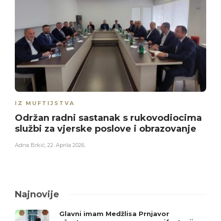
IZ MUFTIJSTVA
Održan radni sastanak s rukovodiocima
službi za vjerske poslove i obrazovanje
Adna Brkić
,
22. Aprila 2026.
Najnovije
Glavni imam Medžlisa Prnjavor