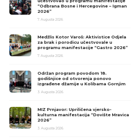
učestvovao u programu manifestacije
“Odbrana Bosne i Hercegovine – Igman
2026”
7. Augusta 2026.
Medžlis Kotor Varoš: Aktivistice Odjela
za brak i porodicu učestvovale u
programu manifestacije “Gastro 2026”
7. Augusta 2026.
Održan program povodom 18.
godišnjice od otvorenja ponovo
izgrađene džamije u Kolibama Gornjim
3. Augusta 2026.
MIZ Prnjavor: Upriličena vjersko-
kulturna manifestacija “Dovište Mravica
2026”
3. Augusta 2026.