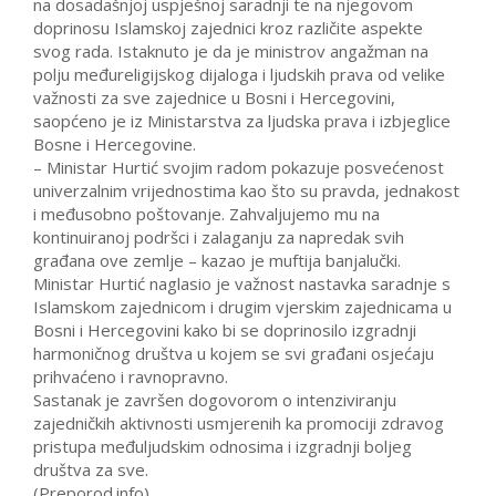
na dosadašnjoj uspješnoj saradnji te na njegovom
doprinosu Islamskoj zajednici kroz različite aspekte
svog rada. Istaknuto je da je ministrov angažman na
polju međureligijskog dijaloga i ljudskih prava od velike
važnosti za sve zajednice u Bosni i Hercegovini,
saopćeno je iz Ministarstva za ljudska prava i izbjeglice
Bosne i Hercegovine.
– Ministar Hurtić svojim radom pokazuje posvećenost
univerzalnim vrijednostima kao što su pravda, jednakost
i međusobno poštovanje. Zahvaljujemo mu na
kontinuiranoj podršci i zalaganju za napredak svih
građana ove zemlje – kazao je muftija banjalučki.
Ministar Hurtić naglasio je važnost nastavka saradnje s
Islamskom zajednicom i drugim vjerskim zajednicama u
Bosni i Hercegovini kako bi se doprinosilo izgradnji
harmoničnog društva u kojem se svi građani osjećaju
prihvaćeno i ravnopravno.
Sastanak je završen dogovorom o intenziviranju
zajedničkih aktivnosti usmjerenih ka promociji zdravog
pristupa međuljudskim odnosima i izgradnji boljeg
društva za sve.
(Preporod.info)