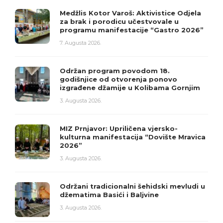
Medžlis Kotor Varoš: Aktivistice Odjela
za brak i porodicu učestvovale u
programu manifestacije “Gastro 2026”
7. Augusta 2026.
Održan program povodom 18.
godišnjice od otvorenja ponovo
izgrađene džamije u Kolibama Gornjim
3. Augusta 2026.
MIZ Prnjavor: Upriličena vjersko-
kulturna manifestacija “Dovište Mravica
2026”
3. Augusta 2026.
Održani tradicionalni šehidski mevludi u
džematima Basići i Baljvine
3. Augusta 2026.