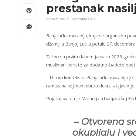
prestanak nasil
Adna Brkić
,
21. Decembra 2024.
Banjalučka muradija, koja se organizira po
džamiji u Banjoj Luci u petak, 27. decembra
Tačno sa prvim danom januara 2025. godine
muslimani koriste za dodatne ibadete posta
– U tom kontekstu, Banjalučka muradija je 
ramazana koji nam ubrzo dolazi – izjavio je 
Pojašnjava da je Muradija u banjalučkoj Fer
– Otvorena sr
okupljaju i v