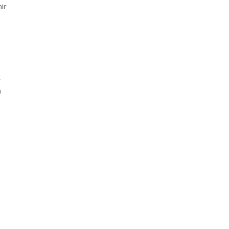
ir
t
a