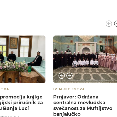
STVA
IZ MUFTIJSTVA
promocija knjige
Prnjavor: Održana
ijski priručnik za
centralna mevludska
 Banja Luci
svečanost za Muftijstvo
banjalučko