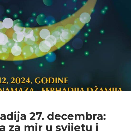
adija 27. decembra:
 za mir u svijetu i