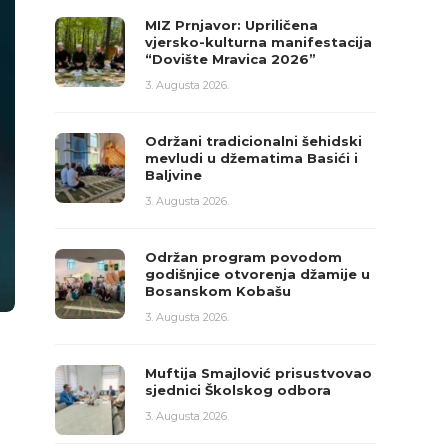
MIZ Prnjavor: Upriličena
vjersko-kulturna manifestacija
“Dovište Mravica 2026”
3. Augusta 2026.
Održani tradicionalni šehidski
mevludi u džematima Basići i
Baljvine
3. Augusta 2026.
Održan program povodom
godišnjice otvorenja džamije u
Bosanskom Kobašu
3. Augusta 2026.
Muftija Smajlović prisustvovao
sjednici Školskog odbora
3. Augusta 2026.