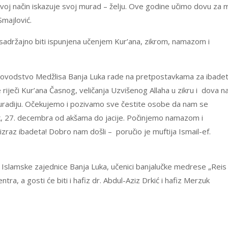
voj način iskazuje svoj murad – želju. Ove godine učimo dovu za m
Smajlović.
 sadržajno biti ispunjena učenjem Kur’ana, zikrom, namazom i
rukovodstvo Medžlisa Banja Luka rade na pretpostavkama za ibade
 riječi Kur’ana Časnog, veličanja Uzvišenog Allaha u zikru i dova n
 Muradiju. Očekujemo i pozivamo sve čestite osobe da nam se
ak, 27. decembra od akšama do jacije. Počinjemo namazom i
raz ibadeta! Dobro nam došli – poručio je muftija Ismail-ef.
Islamske zajednice Banja Luka, učenici banjalučke medrese „Reis
ntra, a gosti će biti i hafiz dr. Abdul-Aziz Drkić i hafiz Merzuk