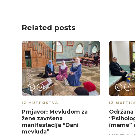
Related posts
IZ MUFTIJSTVA
IZ MUFTIJ
Prnjavor: Mevludom za
Održana 
žene završena
“Psiholog
manifestacija “Dani
imame” u
mevluda”