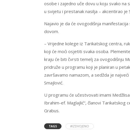
osobe i zajedno uče dovu u koju svako na s
u svijetu i prestanak nasilja – akcentirao je 
Najavio je da će ovogodišnja manifestacija
dovom.
– Vrijedne kolege iz Tarikatskog centra, 
koji će moći osjetiti svaka osoba. Plemenite
kraju će biti čvrsti temelj za ovogodišnju
pridruže u programu koji je planiran u pet
završavamo namazom, a sedžda je najveći iz
Smajlović.
U programu će učestvovati imami Medžlisa 
Ibrahim-ef. Maglajlić“, članovi Tarikatskog ce
Grabus.
TAGS
#IZDVOJENO