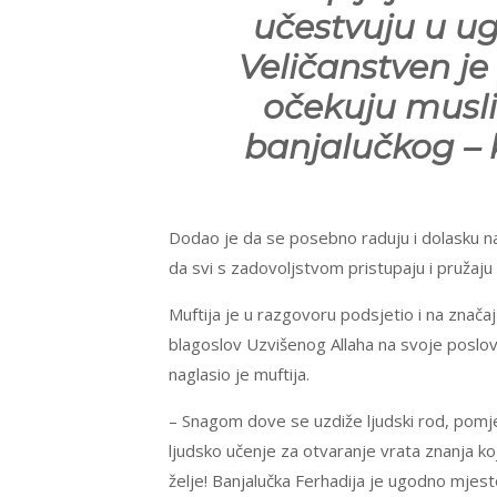
učestvuju u u
Veličanstven je
očekuju musl
banjalučkog – k
Dodao je da se posebno raduju i dolasku naj
da svi s zadovoljstvom pristupaju i pružaj
Muftija je u razgovoru podsjetio i na značaj
blagoslov Uzvišenog Allaha na svoje poslove
naglasio je muftija.
– Snagom dove se uzdiže ljudski rod, pomjer
ljudsko učenje za otvaranje vrata znanja k
želje! Banjalučka Ferhadija je ugodno mjest