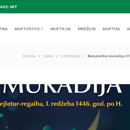
 492-167
TNA
MUFTIJSTVO
MUFTILUK
MEDŽLISI
MUFTIJA
A
Početna
Vijesti
Iz Muftijstva
Banjalučka muradija 27. 