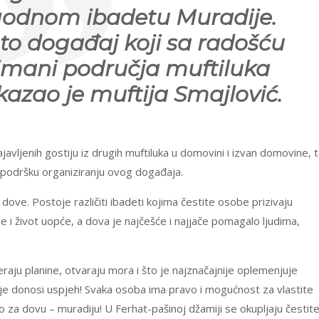
godnom ibadetu Muradije.
 to događaj koji sa radošću
imani područja muftiluka
azao je muftija Smajlović.
avljenih gostiju iz drugih muftiluka u domovini i izvan domovine, 
u podršku organiziranju ovog događaja.
 dove. Postoje različiti ibadeti kojima čestite osobe prizivaju
 i život uopće, a dova je najčešće i najjače pomagalo ljudima,
aju planine, otvaraju mora i što je najznačajnije oplemenjuje
oje donosi uspjeh! Svaka osoba ima pravo i mogućnost za vlastite
o za dovu – muradiju! U Ferhat-pašinoj džamiji se okupljaju čestit