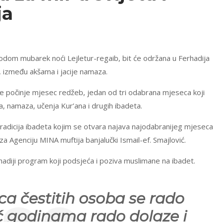
ja
vodom mubarek noći Lejletur-regaib, bit će održana u Ferhadija
, između akšama i jacije namaza.
 počinje mjesec redžeb, jedan od tri odabrana mjeseca koji
, namaza, učenja Kur’ana i drugih ibadeta.
tradicija ibadeta kojim se otvara najava najodabranijeg mjeseca
za Agenciju MINA muftija banjalučki Ismail-ef. Smajlović.
hadiji program koji podsjeća i poziva muslimane na ibadet.
ca čestitih osoba se rado
eć godinama rado dolaze i