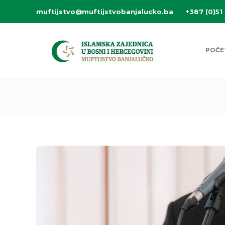
muftijstvo@muftijstvobanjalucko.ba
+387 (0)51
POČE