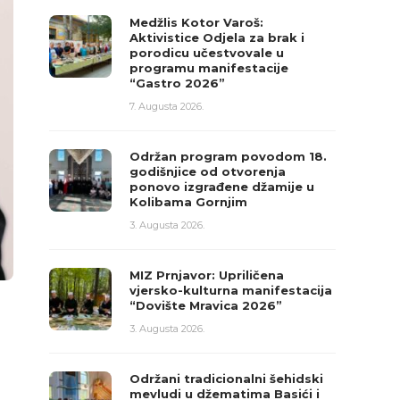
Medžlis Kotor Varoš:
Aktivistice Odjela za brak i
porodicu učestvovale u
programu manifestacije
“Gastro 2026”
7. Augusta 2026.
Održan program povodom 18.
godišnjice od otvorenja
ponovo izgrađene džamije u
Kolibama Gornjim
3. Augusta 2026.
MIZ Prnjavor: Upriličena
vjersko-kulturna manifestacija
“Dovište Mravica 2026”
3. Augusta 2026.
Održani tradicionalni šehidski
mevludi u džematima Basići i