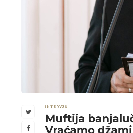
INTERVJU
Muftija banjaluč
Vraćamo džamij