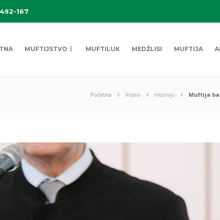
 492-167
TNA
MUFTIJSTVO
MUFTILUK
MEDŽLISI
MUFTIJA
A
Početna
Video
Intervju
Muftija ba