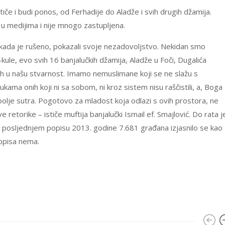
če i budi ponos, od Ferhadije do Aladže i svih drugih džamija.
a u medijima i nije mnogo zastupljena.
 kada je rušeno, pokazali svoje nezadovoljstvo. Nekidan smo
kule, evo svih 16 banjalučkih džamija, Aladže u Foči, Dugalića
 ih u našu stvarnost. Imamo nemuslimane koji se ne slažu s
kama onih koji ni sa sobom, ni kroz sistem nisu raščistili, a, Boga
lje sutra. Pogotovo za mladost koja odlazi s ovih prostora, ne
retorike – ističe muftija banjalučki Ismail ef. Smajlović. Do rata j
na posljednjem popisu 2013. godine 7.681 građana izjasnilo se kao
opisa nema.