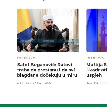
INTERVJU
INTERVJU
Safet Beganović: Ratovi
Muftija S
treba da prestanu i da svi
l-kadr ot
blagdane dočekuju u miru
uspjeh
Adna Brkić
,
23. Marta 2026.
Adna Brkić
,
17. 