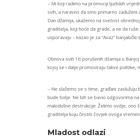
– Mi koji radimo na promociji ljudskih vrije
svih, a naravno da smo primarno zaduženi 
Dan džamija, ukažemo na svetost obrednog 
graditelja, koji hoće da grade, a ne da ruše.
usporavaju – kazao je za “Avaz” banjalučki mu
Obnova svih 16 porušenih džamija u Banjoj Lu
kojoj se i dalje promoviraju takve politike, m
– Ne slažemo se s time, građani zaslužuju b
bude bolje. Ne bih se bavio odgovorima na d
malodušne destrukcije. Želimo ovdje, ono što 
graditelja koju čestiti čovjek ovoga vreme
Mladost odlazi