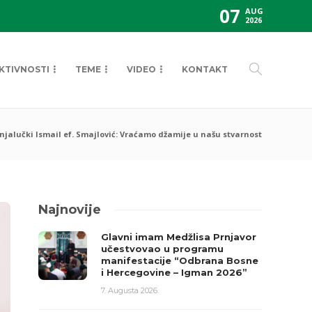
07
AUG
2026
KTIVNOSTI
TEME
VIDEO
KONTAKT
njalučki Ismail ef. Smajlović: Vraćamo džamije u našu stvarnost
Najnovije
Glavni imam Medžlisa Prnjavor
učestvovao u programu
manifestacije “Odbrana Bosne
i Hercegovine – Igman 2026”
7. Augusta 2026.