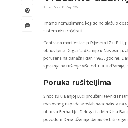
Adna Brkić
,
8. Maja 2026.
Imamo nemuslimane koji se ne slažu s destr
sistem nisu raščistili.
Centralna manifestacija Rijaseta IZ u BiH,
obnovljene Dugalića džamije u Nevesinju, ali
porušena na današnji dan 1993. godine. Dan
sjećanja na rušenje više od 1.000 džamija,
Poruka rušiteljima
Sinoć su u Banjoj Luci proučeni tevhid i h
masovnog napada srpskih nacionalista na vj
obnovu Ferhadije. Delegacija Medžlisa Banja
povodom Dana džamija danas će biti organiz