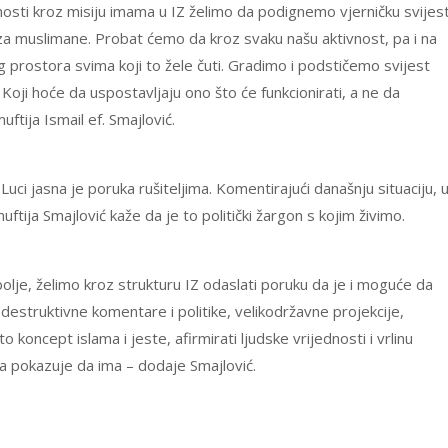
dnosti kroz misiju imama u IZ želimo da podignemo vjerničku svijes
za muslimane. Probat ćemo da kroz svaku našu aktivnost, pa i na
prostora svima koji to žele čuti. Gradimo i podstičemo svijest
 Koji hoće da uspostavljaju ono što će funkcionirati, a ne da
ftija Ismail ef. Smajlović.
ci jasna je poruka rušiteljima. Komentirajući današnju situaciju, 
uftija Smajlović kaže da je to politički žargon s kojim živimo.
olje, želimo kroz strukturu IZ odaslati poruku da je i moguće da
estruktivne komentare i politike, velikodržavne projekcije,
koncept islama i jeste, afirmirati ljudske vrijednosti i vrlinu
na pokazuje da ima – dodaje Smajlović.