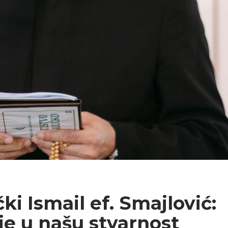
ki Ismail ef. Smajlović:
e u našu stvarnost