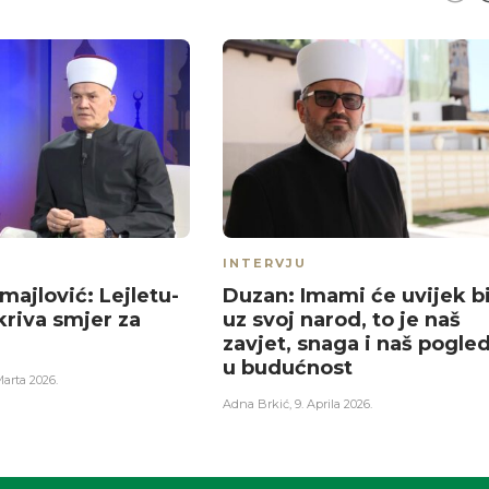
INTERVJU
majlović: Lejletu-
Duzan: Imami će uvijek bi
kriva smjer za
uz svoj narod, to je naš
zavjet, snaga i naš pogle
u budućnost
Marta 2026.
Adna Brkić
,
9. Aprila 2026.