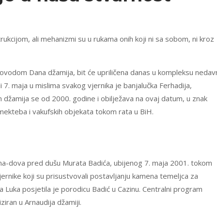
ukcijom, ali mehanizmi su u rukama onih koji ni sa sobom, ni kroz
 povodom Dana džamija, bit će upriličena danas u kompleksu nedav
 7. maja u mislima svakog vjernika je banjalučka Ferhadija,
 džamija se od 2000. godine i obilježava na ovaj datum, u znak
 mekteba i vakufskih objekata tokom rata u BiH.
atma-dova pred dušu Murata Badića, ubijenog 7. maja 2001. tokom
ernike koji su prisustvovali postavljanju kamena temeljca za
 Luka posjetila je porodicu Badić u Cazinu. Centralni program
iran u Arnaudija džamiji.