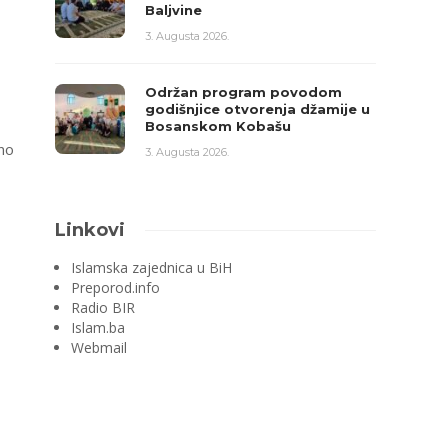
Baljvine
3. Augusta 2026.
Održan program povodom
godišnjice otvorenja džamije u
Bosanskom Kobašu
no
3. Augusta 2026.
Linkovi
Islamska zajednica u BiH
Preporod.info
Radio BIR
Islam.ba
Webmail