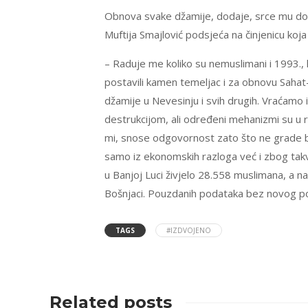
Obnova svake džamije, dodaje, srce mu doti
Muftija Smajlović podsjeća na činjenicu koj
– Raduje me koliko su nemuslimani i 1993.,
postavili kamen temeljac i za obnovu Sahat-
džamije u Nevesinju i svih drugih. Vraćamo
destrukcijom, ali određeni mehanizmi su u ru
mi, snose odgovornost zato što ne grade bo
samo iz ekonomskih razloga već i zbog takve 
u Banjoj Luci živjelo 28.558 muslimana, a 
Bošnjaci. Pouzdanih podataka bez novog p
TAGS
#IZDVOJENO
Related posts