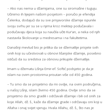
– Ako nas nema u džamijama, one su siromašne i tuguju.
Učinimo ih lijepim našom posjetom – poručio je efendija
Čelenka, dodajući da su sve prnjavorske džamije ispunile
svoju svrhu jer su se u njima kroz mektep podučavala i
podučavaju djeca koja su naučila učiti Kur’an, a neka od njih
nastavila školovanje u medresama i na fakultetima.
Današnji mevlud bio je prilika da se džematlije prisjete svih
onih koji su učestvovali u obnovi lišanjske džamije, posebno
ističući da su sredstva za obnovu prikupile džematlije.
Imam u džematu Lišnja Emir-ef. Softić podsjetio je da je
islam na ovim prostorima prisutan više od 450 godina.
– Tu smo da se prisjetimo da mi ovdje, na ovim područjima,
u našoj Lišnji, islam živimo 450 godina. Ovdje smo da se
prisjetimo da smo gradili i održavali džamije i bili od onih za
koje Allah, dž. š., kaže da džamije grade i održavaju oni koji u
Allaha i onaj svijet vjeruju. Hvala Allahu, dž. š., što nas je