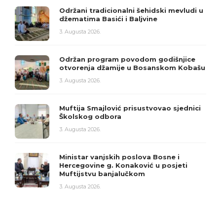
Održani tradicionalni šehidski mevludi u
džematima Basići i Baljvine
3. Augusta 2026.
Održan program povodom godišnjice
otvorenja džamije u Bosanskom Kobašu
3. Augusta 2026.
Muftija Smajlović prisustvovao sjednici
Školskog odbora
3. Augusta 2026.
Ministar vanjskih poslova Bosne i
Hercegovine g. Konaković u posjeti
Muftijstvu banjalučkom
3. Augusta 2026.