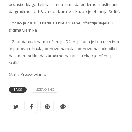
počastio blagodatima islama, time da budemo muslimani,
da gradimo i održavamo džamije – kazao je efendija Softić.
Dodao je da su, i kada su bile srušene, džamije živjele u
srcima vjernika.
– Zato danas imamo džamiju. Džamija koja je bila u srcima
je ponovo niknula, ponovo narasla i ponovo nas okupila i
dala nam priliku da zaradimo hajrate – rekao je efendija
Softić.
(A.S. / Preporod.info)
TAGS
#IZDVOJENO