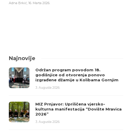
Adna Brkić
,
16. Marta 2026.
Najnovije
Održan program povodom 18.
godišnjice od otvorenja ponovo
izgrađene džamije u Kolibama Gornjim
3. Augusta 2026.
MIZ Prnjavor: Upriličena vjersko-
kulturna manifestacija “Dovište Mravica
2026”
3. Augusta 2026.