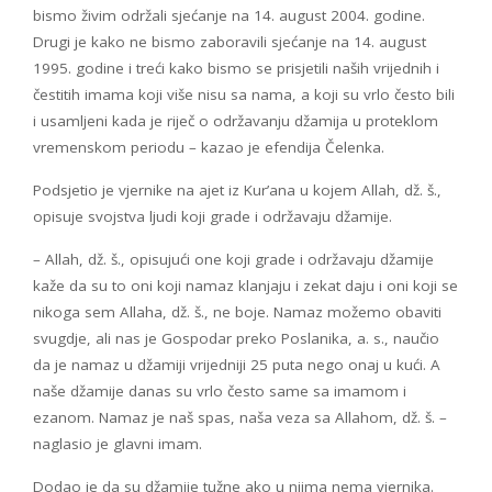
bismo živim održali sjećanje na 14. august 2004. godine.
Drugi je kako ne bismo zaboravili sjećanje na 14. august
1995. godine i treći kako bismo se prisjetili naših vrijednih i
čestitih imama koji više nisu sa nama, a koji su vrlo često bili
i usamljeni kada je riječ o održavanju džamija u proteklom
vremenskom periodu – kazao je efendija Čelenka.
Podsjetio je vjernike na ajet iz Kur’ana u kojem Allah, dž. š.,
opisuje svojstva ljudi koji grade i održavaju džamije.
– Allah, dž. š., opisujući one koji grade i održavaju džamije
kaže da su to oni koji namaz klanjaju i zekat daju i oni koji se
nikoga sem Allaha, dž. š., ne boje. Namaz možemo obaviti
svugdje, ali nas je Gospodar preko Poslanika, a. s., naučio
da je namaz u džamiji vrijedniji 25 puta nego onaj u kući. A
naše džamije danas su vrlo često same sa imamom i
ezanom. Namaz je naš spas, naša veza sa Allahom, dž. š. –
naglasio je glavni imam.
Dodao je da su džamije tužne ako u njima nema vjernika.