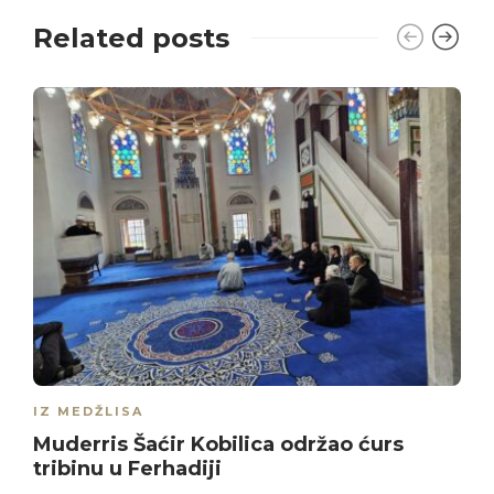
Related posts
IZ MEDŽLISA
Muderris Šaćir Kobilica održao ćurs
tribinu u Ferhadiji