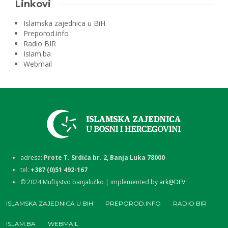
Linkovi
Islamska zajednica u BiH
Preporod.info
Radio BIR
Islam.ba
Webmail
adresa:
Prote T. Srdića br. 2, Banja Luka 78000
tel:
+387 (0)51 492-167
©
2024
Muftijstvo banjalučko | implemented by
ark@DEV
ISLAMSKA ZAJEDNICA U BIH
PREPOROD.INFO
RADIO BIR
ISLAM.BA
WEBMAIL