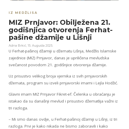
IZ MEDŽLISA
MIZ Prnjavor: Obilježena 21.
godišnjica otvorenja Ferhat-
pašine džamije u Lišnji
Adna Brkić
,
15. Augusta 2025.
U Ferhat-pašinoj džamiji u džematu Lišnja, Medžlis Islamske
zajednice (MIZ) Prnjavor, danas je upriličena mevludska
svečanost povodom 21. godišnjice otvorenja džamije.
Uz prisustvo velikog broja vjernika iz svih prnjavorskih
džemata, program su izveli prnjavorski imami i Lejla Hodžić.
Glavni imam MIZ Prnjavor Fikret-ef. Čelenka u obraćanju je
istakao da su današnji mevlud i prisustvo džematlija važni iz
tri razloga.
– Mi smo danas ovdje, u Ferhat-pašinoj džamiji u Lišnji, iz tri
razloga. Prvi je kako nikada ne bismo zaboravili i kako