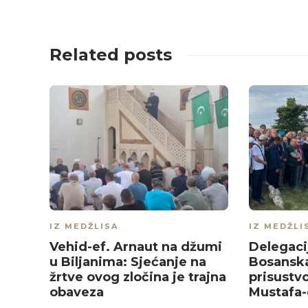
Related posts
IZ MEDŽLISA
IZ MEDŽLI
Vehid-ef. Arnaut na džumi
Delegaci
u Biljanima: Sjećanje na
Bosansk
žrtve ovog zločina je trajna
prisustvo
obaveza
Mustafa-