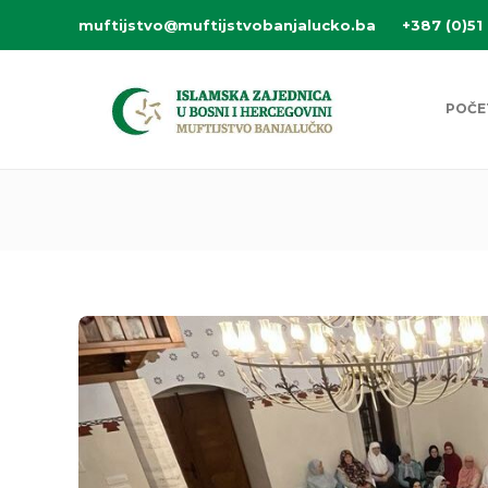
muftijstvo@muftijstvobanjalucko.ba
+387 (0)51
POČE