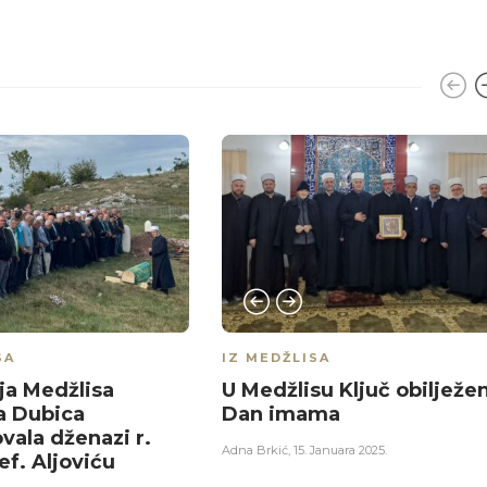
SA
IZ MEDŽLISA
ja Medžlisa
U Medžlisu Ključ obilježe
a Dubica
Dan imama
vala dženazi r.
Adna Brkić
,
15. Januara 2025.
ef. Aljoviću