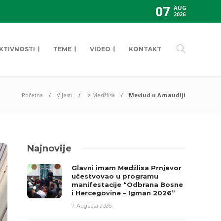
07
AUG
2026
KTIVNOSTI
TEME
VIDEO
KONTAKT
Početna
Vijesti
Iz Medžlisa
Mevlud u Arnaudiji
Najnovije
Glavni imam Medžlisa Prnjavor
učestvovao u programu
manifestacije “Odbrana Bosne
i Hercegovine – Igman 2026”
7. Augusta 2026.