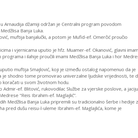
u Arnaudija džamiji održan je Centralni program povodom
e Medžlisa Banja Luka.
vić, muftija banjalučki, a potom je Mufid-ef. Omerčić proučio
nicima i vjernicama uputio je hfz. Muamer-ef. Okanović, glavni ima
 programa i ilahije proučili imami Medžlisa Banja Luka i hor Medr
 uputio muftija Smajlović, koji je između ostalog napomenuo da je
 je shodno tome promovirao univerzalne ljudske vrijednosti, te 
o koračati u svom životnom hodu.
Admir-ef. Blitović, rukovodilac Službe za vjerske poslove, a jaciju
Medrese “Reis Ibrahim-ef. Maglajlić”.
h Medžlisa Banja Luka pripremili su tradicionalno šerbe i hedije 
iha pred dušu reisu-l-uleme Ibrahim-ef. Maglajlića, kome je