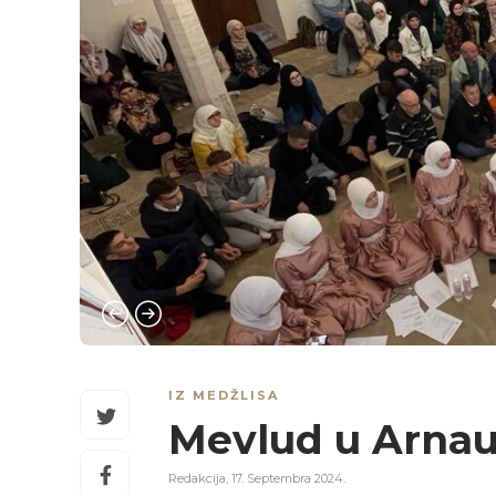
IZ MEDŽLISA
Mevlud u Arnau
Redakcija
,
17. Septembra 2024.