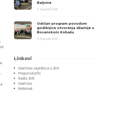
Baljvine
3. Augusta 2026.
Održan program povodom
godišnjice otvorenja džamije u
Bosanskom Kobašu
3. Augusta 2026.
m
ese
Linkovi
da
Islamska zajednica u BiH
Preporod.info
-
Radio BIR
Islam.ba
za
Webmail