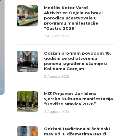
Medžlis Kotor Varoš:
Aktivistice Odjela za brak i
porodicu učestvovale u
programu manifestacije
“Gastro 2026”
7. Augusta 2026.
Održan program povodom 18.
godišnjice od otvorenja
ponovo izgrađene džamije u
Kolibama Gornjim
3. Augusta 2026.
MIZ Prnjavor: Upriličena
vjersko-kulturna manifestacija
“Dovište Mravica 2026”
3. Augusta 2026.
Održani tradicionalni šehidski
mevludi u džematima Basići i