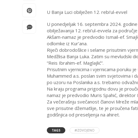
U Banja Luci obilježen 12. rebi’ul-evvel
U ponedjeljak 16. septembra 2024. godine 
obilježavanja 12. rebi’ul-evvela za područj
Akšam-namaz je predvodio Ismail-ef. Smajlo
odlomke iz Kur’ana.
Riječi dobrodošlice i selame prisutnim vjer
Medžlisa Banja Luka. Zatim su mevludski dio
“Reis Ibrahim-ef. Maglajlić”.
Prisutnim vjernicima i vjernicama poruku je
Muhammed a.s. poslan svim svjetovima i da
po uzoru na Poslanika a.s. trebamo odvažn
Na kraju programa prigodnu dovu je proučio 
namaz je predvodio Muris Spahić, direktor 
Za večerašnju svečanost članovi Mreže mladi
sve prisutne džematlije, te je proučena fat
godišnjica od preseljenja na ahiret.
TAGS
#IZDVOJENO