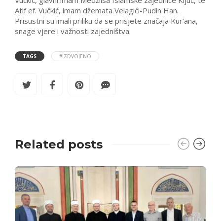
Vučkić, glavni imam Medžlisa Islamske zajednice Ključ, te
Atif ef. Vučkić, imam džemata Velagići-Pudin Han.
Prisustni su imali priliku da se prisjete značaja Kur’ana,
snage vjere i važnosti zajedništva.
TAGS
#IZDVOJENO
Related posts