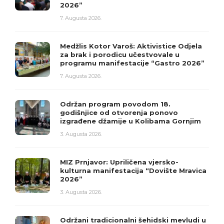
2026”
7. Augusta 2026.
Medžlis Kotor Varoš: Aktivistice Odjela
za brak i porodicu učestvovale u
programu manifestacije “Gastro 2026”
7. Augusta 2026.
Održan program povodom 18.
godišnjice od otvorenja ponovo
izgrađene džamije u Kolibama Gornjim
3. Augusta 2026.
MIZ Prnjavor: Upriličena vjersko-
kulturna manifestacija “Dovište Mravica
2026”
3. Augusta 2026.
Održani tradicionalni šehidski mevludi u