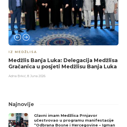
IZ MEDŽLISA
Medžlis Banja Luka: Delegacija Medžlisa
Gračanica u posjeti Medžlisu Banja Luka
Adna Brkić
,
8. Juna 2026.
Najnovije
Glavni imam Medžlisa Prnjavor
učestvovao u programu manifestacije
“Odbrana Bosne i Hercegovine – Igman