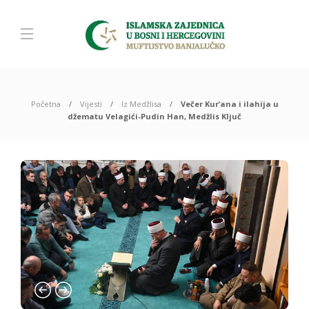
Početna
Vijesti
Iz Medžlisa
Večer Kur’ana i ilahija u
džematu Velagići-Pudin Han, Medžlis Ključ