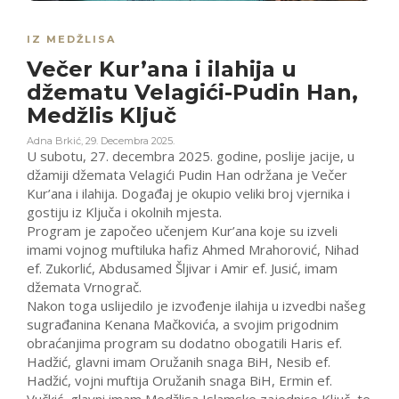
IZ MEDŽLISA
Večer Kur’ana i ilahija u
džematu Velagići-Pudin Han,
Medžlis Ključ
Adna Brkić
,
29. Decembra 2025.
U subotu, 27. decembra 2025. godine, poslije jacije, u
džamiji džemata Velagići Pudin Han održana je Večer
Kur’ana i ilahija. Događaj je okupio veliki broj vjernika i
gostiju iz Ključa i okolnih mjesta.
Program je započeo učenjem Kur’ana koje su izveli
imami vojnog muftiluka hafiz Ahmed Mrahorović, Nihad
ef. Zukorlić, Abdusamed Šljivar i Amir ef. Jusić, imam
džemata Vrnograč.
Nakon toga uslijedilo je izvođenje ilahija u izvedbi našeg
sugrađanina Kenana Mačkovića, a svojim prigodnim
obraćanjima program su dodatno obogatili Haris ef.
Hadžić, glavni imam Oružanih snaga BiH, Nesib ef.
Hadžić, vojni muftija Oružanih snaga BiH, Ermin ef.