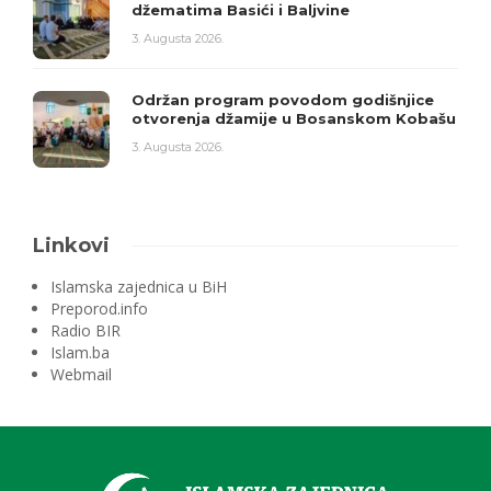
džematima Basići i Baljvine
3. Augusta 2026.
Održan program povodom godišnjice
otvorenja džamije u Bosanskom Kobašu
3. Augusta 2026.
Linkovi
Islamska zajednica u BiH
Preporod.info
Radio BIR
Islam.ba
Webmail