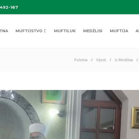
 492-167
TNA
MUFTIJSTVO
MUFTILUK
MEDŽLISI
MUFTIJA
A
Početna
Vijesti
Iz Medžlisa