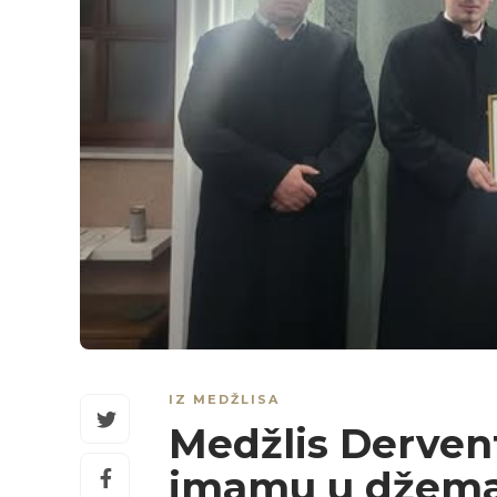
IZ MEDŽLISA
Medžlis Derven
imamu u džema