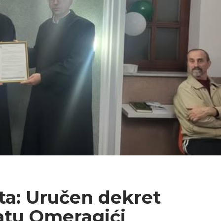
ta: Uručen dekret
tu Omeragići