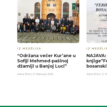
IZ MEDŽLISA
IZ MEDŽLI
“Održana večer Kur’ane u
NAJAVA:
Sofiji Mehmed-pašinoj
knjige”Fe
džamiji u Banjoj Luci”
bosanski
Adna Brkić
,
9. Februara 2025.
Adna Brkić
,
5. M