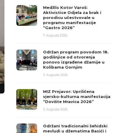
Medžlis Kotor Varoš:
Aktivistice Odjela za brak i
porodicu učestvovale u
programu manifestacije
“Gastro 2026”
7. Augusta 2026.
Održan program povodom 18.
godišnjice od otvorenja
ponovo izgrađene džamije u
Kolibama Gornjim
3. Augusta 2026.
MIZ Prnjavor: Upriličena
vjersko-kulturna manifestacija
“Dovište Mravica 2026”
3. Augusta 2026.
Održani tradicionalni šehidski
mevludi u džematima Basići i