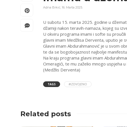
Adna Brkić
,
16. Marta 2025.
U subotu 15. marta 2025. godine u džematu
džamiji nakon teravih-namaza, kojeg su izve
U okviru programa imami i softe su proučili 
glavni imam Medžlisa Derventa, uputio je sv
Glavni imam Abdurahmanović je u svom obra
te da se bogobojaznost najbolje manifestuje
Na kraju programa glavni imam Abdurahmano
Omeragići, te mu zaželio mnogo uspjeha u
(Medžlis Derventa)
TAGS
#IZDVOJENO
Related posts