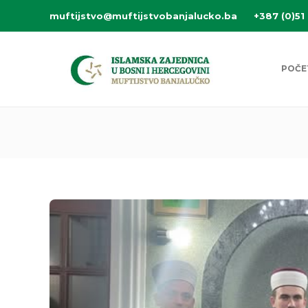
muftijstvo@muftijstvobanjalucko.ba
+387 (0)51
POČE