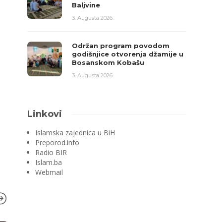
Baljvine
3. Augusta 2026.
Održan program povodom
godišnjice otvorenja džamije u
Bosanskom Kobašu
3. Augusta 2026.
Linkovi
Islamska zajednica u BiH
Preporod.info
Radio BIR
Islam.ba
Webmail