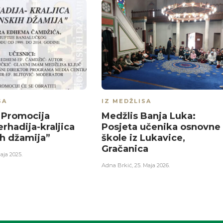
SA
IZ MEDŽLISA
 Promocija
Medžlis Banja Luka:
rhadija-kraljica
Posjeta učenika osnovne
h džamija”
škole iz Lukavice,
Gračanica
aja 2025.
Adna Brkić
,
25. Maja 2026.