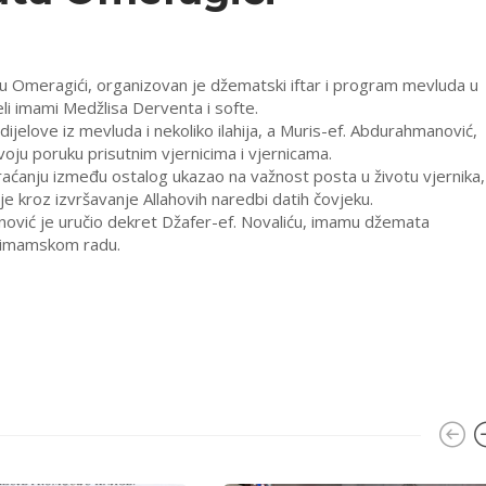
 Omeragići, organizovan je džematski iftar i program mevluda u
li imami Medžlisa Derventa i softe.
dijelove iz mevluda i nekoliko ilahija, a Muris-ef. Abdurahmanović,
oju poruku prisutnim vjernicima i vjernicama.
ćanju između ostalog ukazao na važnost posta u životu vjernika,
 kroz izvršavanje Allahovih naredbi datih čovjeku.
vić je uručio dekret Džafer-ef. Novaliću, imamu džemata
 imamskom radu.