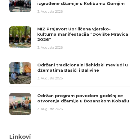
izgrađene džamije u Kolibama Gornjim
3. Augusta 2026.
MIZ Prnjavor: Upriličena vjersko-
kulturna manifestacija “Dovište Mravica
2026”
3. Augusta 2026.
Održani tradicionalni šehidski mevludi u
džematima Basići i Baljvine
3. Augusta 2026.
Održan program povodom godišnjice
otvorenja džamije u Bosanskom Kobašu
3. Augusta 2026.
Linkovi