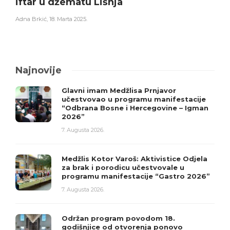
iftar u džematu Lišnja
Adna Brkić
,
18. Marta 2025.
Najnovije
Glavni imam Medžlisa Prnjavor
učestvovao u programu manifestacije
“Odbrana Bosne i Hercegovine – Igman
2026”
7. Augusta 2026.
Medžlis Kotor Varoš: Aktivistice Odjela
za brak i porodicu učestvovale u
programu manifestacije “Gastro 2026”
7. Augusta 2026.
Održan program povodom 18.
godišnjice od otvorenja ponovo