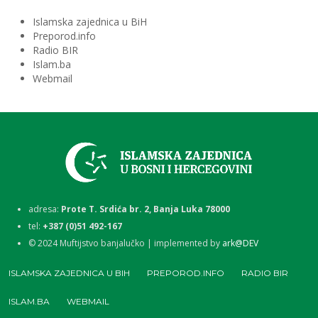
Islamska zajednica u BiH
Preporod.info
Radio BIR
Islam.ba
Webmail
adresa:
Prote T. Srdića br. 2, Banja Luka 78000
tel:
+387 (0)51 492-167
©
2024
Muftijstvo banjalučko | implemented by
ark@DEV
ISLAMSKA ZAJEDNICA U BIH
PREPOROD.INFO
RADIO BIR
ISLAM.BA
WEBMAIL