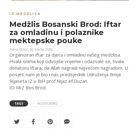
IZ MEDŽLISA
Medžlis Bosanski Brod: Iftar
za omladinu i polaznike
mektepske pouke
Adna Brkić
,
16. Marta 2026.
Organiziran iftar za djecu i omladinu našeg medzlisa.
Hvala onima koji odvojiše vrijeme i odazvale se, hvala
donatoru iftara, da Allah nagradi najvećom nagradom. U
posjeti nam je bio i nas predsjednik Udruženja Ilmije
Rijaseta IZ u BiH prof.Nijaz ef.Duzan.
IO MIZ Bos.Brod
TAGS
#IZDVOJENO