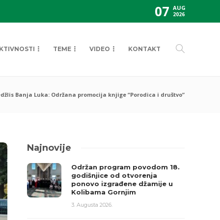
07
AUG
2026
KTIVNOSTI
TEME
VIDEO
KONTAKT
džlis Banja Luka: Održana promocija knjige “Porodica i društvo”
Najnovije
Održan program povodom 18.
godišnjice od otvorenja
ponovo izgrađene džamije u
Kolibama Gornjim
3. Augusta 2026.