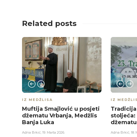
Related posts
IZ MEDŽLISA
IZ MEDŽLI
Muftija Smajlović u posjeti
Tradicij
džematu Vrbanja, Medžlis
stoljeća:
Banja Luka
džematu 
Adna Brkić
,
19. Marta 2026.
Adna Brkić
,
18. 