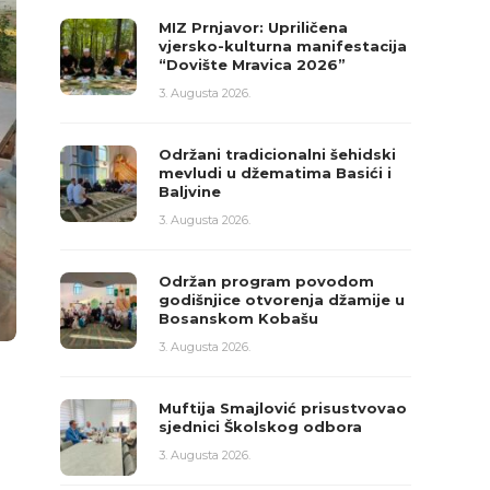
MIZ Prnjavor: Upriličena
vjersko-kulturna manifestacija
“Dovište Mravica 2026”
3. Augusta 2026.
Održani tradicionalni šehidski
mevludi u džematima Basići i
Baljvine
3. Augusta 2026.
Održan program povodom
godišnjice otvorenja džamije u
Bosanskom Kobašu
3. Augusta 2026.
Muftija Smajlović prisustvovao
sjednici Školskog odbora
3. Augusta 2026.