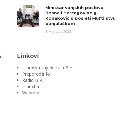
Ministar vanjskih poslova
Bosne i Hercegovine g.
Konaković u posjeti Muftijstvu
banjalučkom
3. Augusta 2026.
Linkovi
ju
Islamska zajednica u BiH
Preporod.info
Radio BIR
Islam.ba
Webmail
i