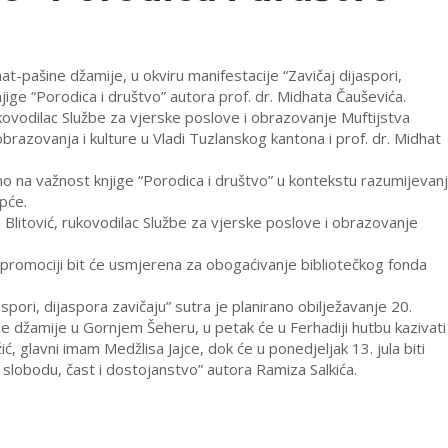
at-pašine džamije, u okviru manifestacije “Zavičaj dijaspori,
jige “Porodica i društvo” autora prof. dr. Midhata Čauševića.
ukovodilac Službe za vjerske poslove i obrazovanje Muftijstva
razovanja i kulture u Vladi Tuzlanskog kantona i prof. dr. Midhat
 na važnost knjige “Porodica i društvo” u kontekstu razumijevan
opće.
 Blitović, rukovodilac Službe za vjerske poslove i obrazovanje
 promociji bit će usmjerena za obogaćivanje bibliotečkog fonda
pori, dijaspora zavičaju” sutra je planirano obilježavanje 20.
 džamije u Gornjem Šeheru, u petak će u Ferhadiji hutbu kazivati 
 glavni imam Medžlisa Jajce, dok će u ponedjeljak 13. jula biti
slobodu, čast i dostojanstvo” autora Ramiza Salkića.