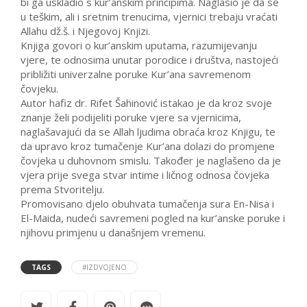
bi ga uskladio s kur’anskim principima. Naglasio je da se
u teškim, ali i sretnim trenucima, vjernici trebaju vraćati
Allahu dž.š. i Njegovoj Knjizi.
Knjiga govori o kur’anskim uputama, razumijevanju
vjere, te odnosima unutar porodice i društva, nastojeći
približiti univerzalne poruke Kur’ana savremenom
čovjeku.
Autor hafiz dr. Rifet Šahinović istakao je da kroz svoje
znanje želi podijeliti poruke vjere sa vjernicima,
naglašavajući da se Allah ljudima obraća kroz Knjigu, te
da upravo kroz tumačenje Kur’ana dolazi do promjene
čovjeka u duhovnom smislu. Također je naglašeno da je
vjera prije svega stvar intime i ličnog odnosa čovjeka
prema Stvoritelju.
Promovisano djelo obuhvata tumačenja sura En-Nisa i
El-Maida, nudeći savremeni pogled na kur’anske poruke i
njihovu primjenu u današnjem vremenu.
TAGS
#IZDVOJENO