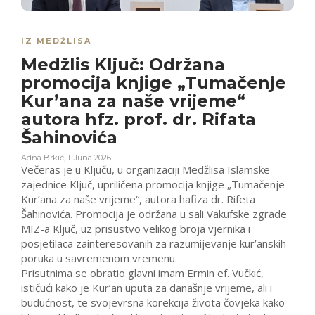
IZ MEDŽLISA
Medžlis Ključ: Održana
promocija knjige „Tumačenje
Kur’ana za naše vrijeme“
autora hfz. prof. dr. Rifata
Šahinovića
Adna Brkić
,
1. Juna 2026.
Večeras je u Ključu, u organizaciji Medžlisa Islamske
zajednice Ključ, upriličena promocija knjige „Tumačenje
Kur’ana za naše vrijeme“, autora hafiza dr. Rifeta
Šahinovića. Promocija je održana u sali Vakufske zgrade
MIZ-a Ključ, uz prisustvo velikog broja vjernika i
posjetilaca zainteresovanih za razumijevanje kur’anskih
poruka u savremenom vremenu.
Prisutnima se obratio glavni imam Ermin ef. Vučkić,
ističući kako je Kur’an uputa za današnje vrijeme, ali i
budućnost, te svojevrsna korekcija života čovjeka kako