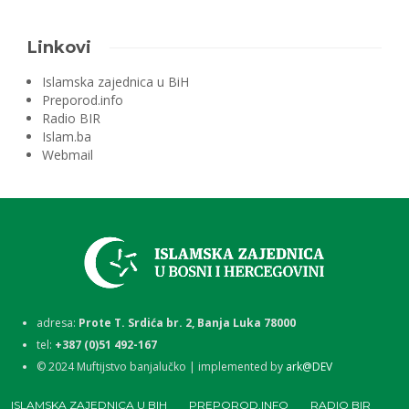
Linkovi
Islamska zajednica u BiH
Preporod.info
Radio BIR
Islam.ba
Webmail
adresa:
Prote T. Srdića br. 2, Banja Luka 78000
tel:
+387 (0)51 492-167
©
2024
Muftijstvo banjalučko | implemented by
ark@DEV
ISLAMSKA ZAJEDNICA U BIH
PREPOROD.INFO
RADIO BIR