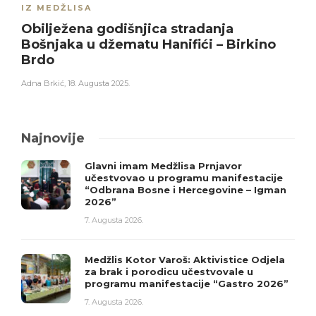
IZ MEDŽLISA
Obilježena godišnjica stradanja
Bošnjaka u džematu Hanifići – Birkino
Brdo
Adna Brkić
,
18. Augusta 2025.
Najnovije
Glavni imam Medžlisa Prnjavor
učestvovao u programu manifestacije
“Odbrana Bosne i Hercegovine – Igman
2026”
7. Augusta 2026.
Medžlis Kotor Varoš: Aktivistice Odjela
za brak i porodicu učestvovale u
programu manifestacije “Gastro 2026”
7. Augusta 2026.