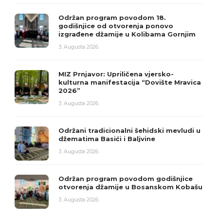
Održan program povodom 18.
godišnjice od otvorenja ponovo
izgrađene džamije u Kolibama Gornjim
3. Augusta 2026.
MIZ Prnjavor: Upriličena vjersko-
kulturna manifestacija “Dovište Mravica
2026”
3. Augusta 2026.
Održani tradicionalni šehidski mevludi u
džematima Basići i Baljvine
3. Augusta 2026.
Održan program povodom godišnjice
otvorenja džamije u Bosanskom Kobašu
3. Augusta 2026.