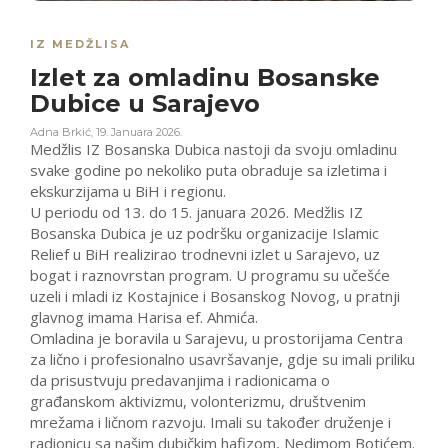
IZ MEDŽLISA
Izlet za omladinu Bosanske
Dubice u Sarajevo
Adna Brkić
,
19. Januara 2026.
Medžlis IZ Bosanska Dubica nastoji da svoju omladinu
svake godine po nekoliko puta obraduje sa izletima i
ekskurzijama u BiH i regionu.
U periodu od 13. do 15. januara 2026. Medžlis IZ
Bosanska Dubica je uz podršku organizacije Islamic
Relief u BiH realizirao trodnevni izlet u Sarajevo, uz
bogat i raznovrstan program. U programu su učešće
uzeli i mladi iz Kostajnice i Bosanskog Novog, u pratnji
glavnog imama Harisa ef. Ahmića.
Omladina je boravila u Sarajevu, u prostorijama Centra
za lično i profesionalno usavršavanje, gdje su imali priliku
da prisustvuju predavanjima i radionicama o
građanskom aktivizmu, volonterizmu, društvenim
mrežama i ličnom razvoju. Imali su također druženje i
radionicu sa našim dubičkim hafizom, Nedimom Botićem.