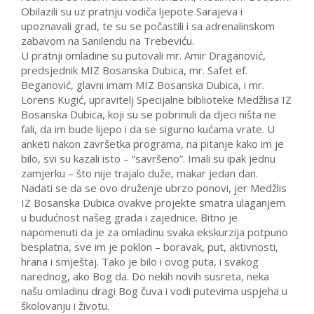
Obilazili su uz pratnju vodiča ljepote Sarajeva i
upoznavali grad, te su se počastili i sa adrenalinskom
zabavom na Sanilendu na Trebeviću.
U pratnji omladine su putovali mr. Amir Draganović,
predsjednik MIZ Bosanska Dubica, mr. Safet ef.
Beganović, glavni imam MIZ Bosanska Dubica, i mr.
Lorens Kugić, upravitelj Specijalne biblioteke Medžlisa IZ
Bosanska Dubica, koji su se pobrinuli da djeci ništa ne
fali, da im bude lijepo i da se sigurno kućama vrate. U
anketi nakon završetka programa, na pitanje kako im je
bilo, svi su kazali isto – “savršeno”. Imali su ipak jednu
zamjerku – što nije trajalo duže, makar jedan dan.
Nadati se da se ovo druženje ubrzo ponovi, jer Medžlis
IZ Bosanska Dubica ovakve projekte smatra ulaganjem
u budućnost našeg grada i zajednice. Bitno je
napomenuti da je za omladinu svaka ekskurzija potpuno
besplatna, sve im je poklon – boravak, put, aktivnosti,
hrana i smještaj. Tako je bilo i ovog puta, i svakog
narednog, ako Bog da. Do nekih novih susreta, neka
našu omladinu dragi Bog čuva i vodi putevima uspjeha u
školovanju i životu.