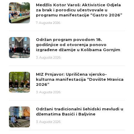
Medžlis Kotor Varoš: Aktivistice Odjela
za brak i porodicu učestvovale u
programu manifestacije “Gastro 2026”
7. Augusta 2026.
Održan program povodom 18.
godišnjice od otvorenja ponovo
izgrađene džamije u Kolibama Gornjim
3. Augusta 2026.
MIZ Prnjavor: Upriličena vjersko-
kulturna manifestacija “Dovište Mravica
2026”
3. Augusta 2026.
Održani tradicionalni šehidski mevludi u
džematima Basići i Baljvine
3. Augusta 2026.