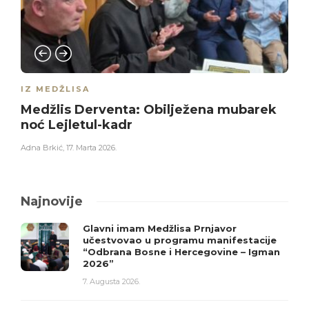
IZ MEDŽLISA
Medžlis Derventa: Obilježena mubarek
noć Lejletul-kadr
Adna Brkić
,
17. Marta 2026.
Najnovije
Glavni imam Medžlisa Prnjavor
učestvovao u programu manifestacije
“Odbrana Bosne i Hercegovine – Igman
2026”
7. Augusta 2026.