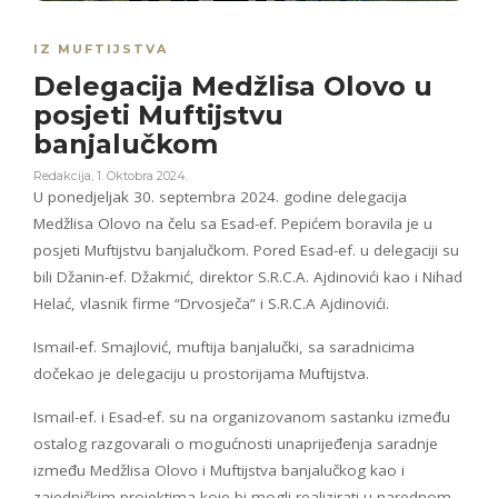
IZ MUFTIJSTVA
Delegacija Medžlisa Olovo u
posjeti Muftijstvu
banjalučkom
Redakcija
,
1. Oktobra 2024.
U ponedjeljak 30. septembra 2024. godine delegacija
Medžlisa Olovo na čelu sa Esad-ef. Pepićem boravila je u
posjeti Muftijstvu banjalučkom. Pored Esad-ef. u delegaciji su
bili Džanin-ef. Džakmić, direktor S.R.C.A. Ajdinovići kao i Nihad
Helać, vlasnik firme “Drvosječa” i S.R.C.A Ajdinovići.
Ismail-ef. Smajlović, muftija banjalučki, sa saradnicima
dočekao je delegaciju u prostorijama Muftijstva.
Ismail-ef. i Esad-ef. su na organizovanom sastanku između
ostalog razgovarali o mogućnosti unaprijeđenja saradnje
između Medžlisa Olovo i Muftijstva banjalučkog kao i
zajedničkim projektima koje bi mogli realizirati u narednom