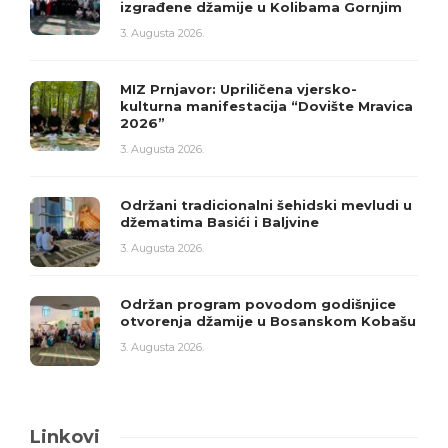
izgrađene džamije u Kolibama Gornjim
3. Augusta 2026.
MIZ Prnjavor: Upriličena vjersko-
kulturna manifestacija “Dovište Mravica
2026”
3. Augusta 2026.
Održani tradicionalni šehidski mevludi u
džematima Basići i Baljvine
3. Augusta 2026.
Održan program povodom godišnjice
otvorenja džamije u Bosanskom Kobašu
3. Augusta 2026.
Linkovi