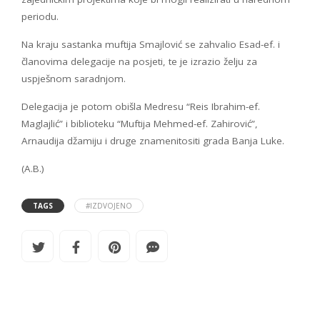
periodu.
Na kraju sastanka muftija Smajlović se zahvalio Esad-ef. i
članovima delegacije na posjeti, te je izrazio želju za
uspješnom saradnjom.
Delegacija je potom obišla Medresu “Reis Ibrahim-ef.
Maglajlić” i biblioteku “Muftija Mehmed-ef. Zahirović”,
Arnaudija džamiju i druge znamenitositi grada Banja Luke.
(A.B.)
TAGS
#IZDVOJENO