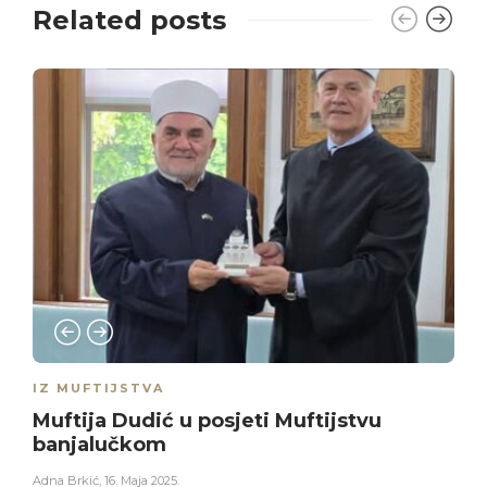
Related posts
IZ MUFTIJSTVA
Muftija Dudić u posjeti Muftijstvu
banjalučkom
Adna Brkić
,
16. Maja 2025.