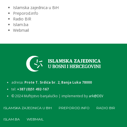
Islamska zajednica u BiH
Preporod.info
Radio BIR
Islam.ba
Webmail
adresa:
Prote T. Srdića br. 2, Banja Luka 78000
tel:
+387 (0)51 492-167
©
2024
Muftijstvo banjalučko | implemented by
ark@DEV
ISLAMSKA ZAJEDNICA U BIH
PREPOROD.INFO
RADIO BIR
ISLAM.BA
WEBMAIL