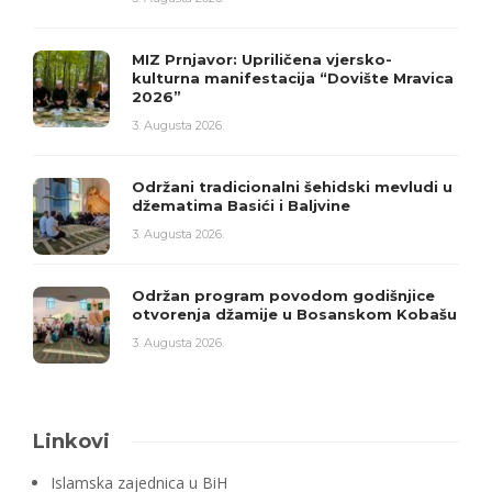
MIZ Prnjavor: Upriličena vjersko-
kulturna manifestacija “Dovište Mravica
2026”
3. Augusta 2026.
Održani tradicionalni šehidski mevludi u
džematima Basići i Baljvine
3. Augusta 2026.
Održan program povodom godišnjice
otvorenja džamije u Bosanskom Kobašu
3. Augusta 2026.
Linkovi
Islamska zajednica u BiH