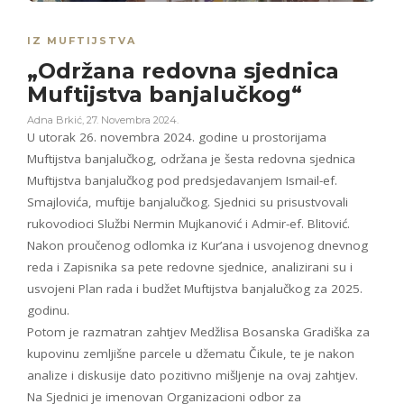
IZ MUFTIJSTVA
„Održana redovna sjednica
Muftijstva banjalučkog“
Adna Brkić
,
27. Novembra 2024.
U utorak 26. novembra 2024. godine u prostorijama
Muftijstva banjalučkog, održana je šesta redovna sjednica
Muftijstva banjalučkog pod predsjedavanjem Ismail-ef.
Smajlovića, muftije banjalučkog. Sjednici su prisustvovali
rukovodioci Službi Nermin Mujkanović i Admir-ef. Blitović.
Nakon proučenog odlomka iz Kur’ana i usvojenog dnevnog
reda i Zapisnika sa pete redovne sjednice, analizirani su i
usvojeni Plan rada i budžet Muftijstva banjalučkog za 2025.
godinu.
Potom je razmatran zahtjev Medžlisa Bosanska Gradiška za
kupovinu zemljišne parcele u džematu Čikule, te je nakon
analize i diskusije dato pozitivno mišljenje na ovaj zahtjev.
Na Sjednici je imenovan Organizacioni odbor za