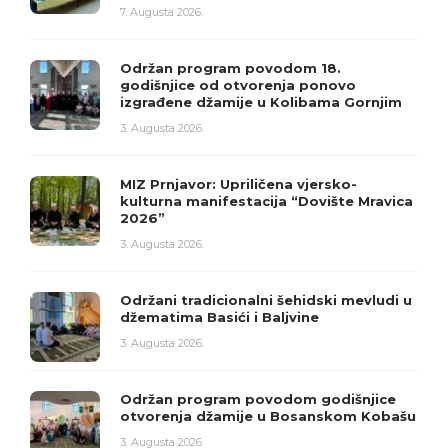
7. Augusta 2026.
Održan program povodom 18.
godišnjice od otvorenja ponovo
izgrađene džamije u Kolibama Gornjim
3. Augusta 2026.
MIZ Prnjavor: Upriličena vjersko-
kulturna manifestacija “Dovište Mravica
2026”
3. Augusta 2026.
Održani tradicionalni šehidski mevludi u
džematima Basići i Baljvine
3. Augusta 2026.
Održan program povodom godišnjice
otvorenja džamije u Bosanskom Kobašu
3. Augusta 2026.