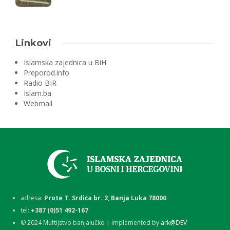
Linkovi
Islamska zajednica u BiH
Preporod.info
Radio BIR
Islam.ba
Webmail
adresa:
Prote T. Srdića br. 2, Banja Luka 78000
tel:
+387 (0)51 492-167
©
2024
Muftijstvo banjalučko | implemented by
ark@DEV