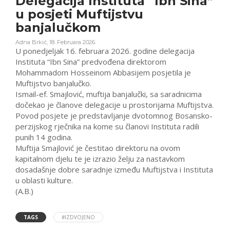
Delegacija Instituta “Ibn Sina”
u posjeti Muftijstvu
banjalučkom
Adna Brkić
,
18. Februara 2026.
U ponedjeljak 16. februara 2026. godine delegacija
Instituta “Ibn Sina” predvođena direktorom
Mohammadom Hosseinom Abbasijem posjetila je
Muftijstvo banjalučko.
Ismail-ef. Smajlović, muftija banjalučki, sa saradnicima
dočekao je članove delegacije u prostorijama Muftijstva.
Povod posjete je predstavljanje dvotomnog Bosansko-
perzijskog rječnika na kome su članovi Instituta radili
punih 14 godina.
Muftija Smajlović je čestitao direktoru na ovom
kapitalnom djelu te je izrazio želju za nastavkom
dosadašnje dobre saradnje između Muftijstva i Instituta
u oblasti kulture.
(A.B.)
TAGS
#IZDVOJENO