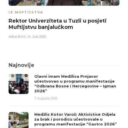
IZ MUFTIJSTVA
Rektor Univerziteta u Tuzli u posjeti
Muftijstvu banjalučkom
Adna Brkić
,
14. Jula 2026.
Najnovije
Glavni imam Medžlisa Prnjavor
učestvovao u programu manifestacije
“Odbrana Bosne i Hercegovine – Igman
2026”
7. Augusta 2026.
Medžlis Kotor Varoš: Aktivistice Odjela
za brak i porodicu učestvovale u
programu manifestacije “Gastro 2026”