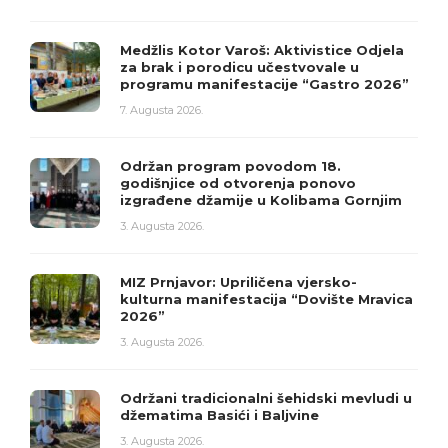
Medžlis Kotor Varoš: Aktivistice Odjela
za brak i porodicu učestvovale u
programu manifestacije “Gastro 2026”
7. Augusta 2026.
Održan program povodom 18.
godišnjice od otvorenja ponovo
izgrađene džamije u Kolibama Gornjim
3. Augusta 2026.
MIZ Prnjavor: Upriličena vjersko-
kulturna manifestacija “Dovište Mravica
2026”
3. Augusta 2026.
Održani tradicionalni šehidski mevludi u
džematima Basići i Baljvine
3. Augusta 2026.