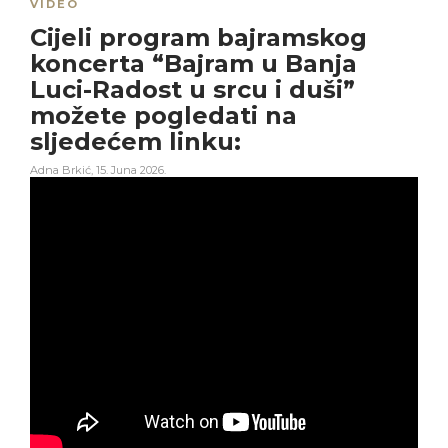
VIDEO
Cijeli program bajramskog
koncerta “Bajram u Banja
Luci-Radost u srcu i duši”
možete pogledati na
sljedećem linku:
Adna Brkić
,
15. Juna 2026.