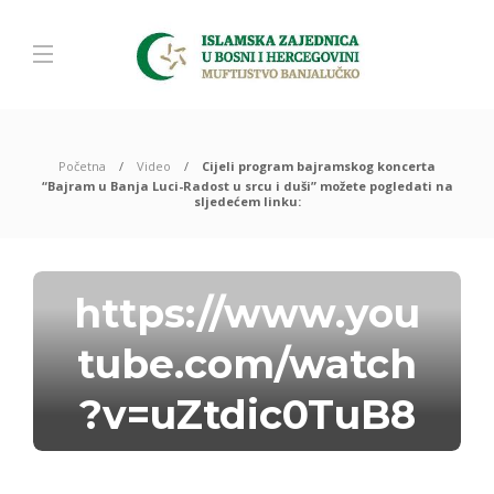
Početna
Video
Cijeli program bajramskog koncerta
“Bajram u Banja Luci-Radost u srcu i duši” možete pogledati na
sljedećem linku:
https://www.you
tube.com/watch
?v=uZtdic0TuB8