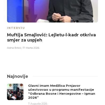
INTERVJU
Muftija Smajlović: Lejletu-l-kadr otkriva
smjer za uspjeh
Adna Brkić
,
17. Marta 2026.
Najnovije
Glavni imam Medžlisa Prnjavor
učestvovao u programu manifestacije
“Odbrana Bosne i Hercegovine – Igman
2026”
7. Augusta 2026.