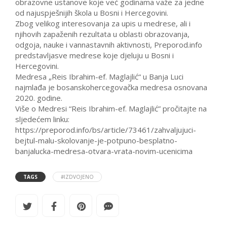
obrazovne ustanove koje već godinama važe za jedne
od najuspješnijih škola u Bosni i Hercegovini.
Zbog velikog interesovanja za upis u medrese, ali i
njihovih zapaženih rezultata u oblasti obrazovanja,
odgoja, nauke i vannastavnih aktivnosti, Preporod.info
predstavljasve medrese koje djeluju u Bosni i
Hercegovini.
Medresa „Reis Ibrahim-ef. Maglajlić“ u Banja Luci
najmlađa je bosanskohercegovačka medresa osnovana
2020. godine.
Više o Medresi “Reis Ibrahim-ef. Maglajlić” pročitajte na
sljedećem linku:
https://preporod.info/bs/article/73461/zahvaljujuci-
bejtul-malu-skolovanje-je-potpuno-besplatno-
banjalucka-medresa-otvara-vrata-novim-ucenicima
TAGS
#IZDVOJENO