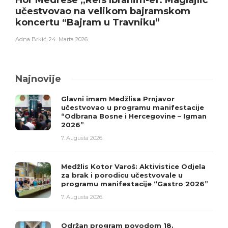
Hor Medrese ,,Reis Ibrahim-ef. Maglajlić”
učestvovao na velikom bajramskom
koncertu “Bajram u Travniku”
Adna Brkić
,
24. Marta 2026.
Najnovije
Glavni imam Medžlisa Prnjavor
učestvovao u programu manifestacije
“Odbrana Bosne i Hercegovine – Igman
2026”
7. Augusta 2026.
Medžlis Kotor Varoš: Aktivistice Odjela
za brak i porodicu učestvovale u
programu manifestacije “Gastro 2026”
7. Augusta 2026.
Održan program povodom 18.