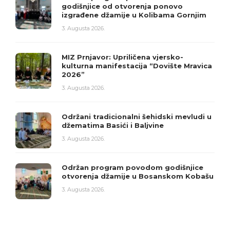
godišnjice od otvorenja ponovo
izgrađene džamije u Kolibama Gornjim
3. Augusta 2026.
MIZ Prnjavor: Upriličena vjersko-
kulturna manifestacija “Dovište Mravica
2026”
3. Augusta 2026.
Održani tradicionalni šehidski mevludi u
džematima Basići i Baljvine
3. Augusta 2026.
Održan program povodom godišnjice
otvorenja džamije u Bosanskom Kobašu
3. Augusta 2026.