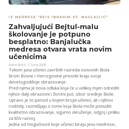
IZ MEDRESE "REIS IBRAHIM-EF. MAGLAJLIĆ"
Zahvaljujući Bejtul-malu
školovanje je potpuno
besplatno: Banjalučka
medresa otvara vrata novim
učenicima
Adna Brkić
,
3. Juna 2026.
Tokom juna učenici završnih razreda osnovnih škola
širom Bosne i Hercegovine privode kraju svoje
devetogodišnje obrazovanje.
Pred njima je nova odluka koja će u velikoj mjeri odrediti
njihov dalji obrazovni i životni put, izbor srednje škole.
Upravo je to period u kojem brojni učenici, ali i njihovi
roditelji, razmišljaju o tome koja škola može ponuditi
kvalitetno obrazovanje, sigurno okruženje, odgoj i priliku
za lični razvoj.
Jedna od mogućnosti koje učenici biraju jesu medrese,