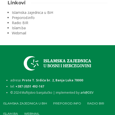
Linkovi
Islamska zajednica u BiH
Preporod.info
Radio BIR
Islam.ba
Webmail
adresa:
Prote T. Srdića br. 2, Banja Luka 78000
tel:
+387 (0)51 492-167
©
2024
Muftijstvo banjalučko | implemented by
ark@DEV
ISLAMSKA ZAJEDNICA U BIH
PREPOROD.INFO
RADIO BIR
ISLAM.BA
WEBMAIL