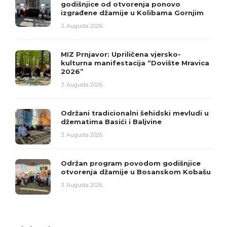
godišnjice od otvorenja ponovo
izgrađene džamije u Kolibama Gornjim
3. Augusta 2026.
MIZ Prnjavor: Upriličena vjersko-
kulturna manifestacija “Dovište Mravica
2026”
3. Augusta 2026.
Održani tradicionalni šehidski mevludi u
džematima Basići i Baljvine
3. Augusta 2026.
Održan program povodom godišnjice
otvorenja džamije u Bosanskom Kobašu
3. Augusta 2026.