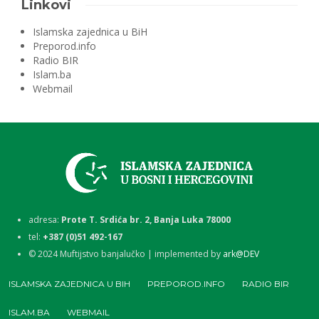
Linkovi
Islamska zajednica u BiH
Preporod.info
Radio BIR
Islam.ba
Webmail
adresa:
Prote T. Srdića br. 2, Banja Luka 78000
tel:
+387 (0)51 492-167
©
2024
Muftijstvo banjalučko | implemented by
ark@DEV
ISLAMSKA ZAJEDNICA U BIH
PREPOROD.INFO
RADIO BIR
ISLAM.BA
WEBMAIL