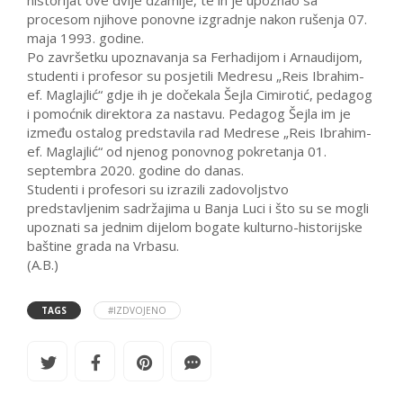
historijat ove dvije džamije, te ih je upoznao sa
procesom njihove ponovne izgradnje nakon rušenja 07.
maja 1993. godine.
Po završetku upoznavanja sa Ferhadijom i Arnaudijom,
studenti i profesor su posjetili Medresu „Reis Ibrahim-
ef. Maglajlić“ gdje ih je dočekala Šejla Cimirotić, pedagog
i pomoćnik direktora za nastavu. Pedagog Šejla im je
između ostalog predstavila rad Medrese „Reis Ibrahim-
ef. Maglajlić“ od njenog ponovnog pokretanja 01.
septembra 2020. godine do danas.
Studenti i profesori su izrazili zadovoljstvo
predstavljenim sadržajima u Banja Luci i što su se mogli
upoznati sa jednim dijelom bogate kulturno-historijske
baštine grada na Vrbasu.
(A.B.)
TAGS
#IZDVOJENO