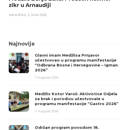
zikr u Arnaudiji
Adna Brkić
,
5. Juna 2026.
Najnovije
Glavni imam Medžlisa Prnjavor
učestvovao u programu manifestacije
“Odbrana Bosne i Hercegovine – Igman
2026”
7. Augusta 2026.
Medžlis Kotor Varoš: Aktivistice Odjela
za brak i porodicu učestvovale u
programu manifestacije “Gastro 2026”
7. Augusta 2026.
Održan program povodom 18.