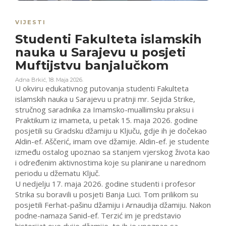
VIJESTI
Studenti Fakulteta islamskih
nauka u Sarajevu u posjeti
Muftijstvu banjalučkom
Adna Brkić
,
18. Maja 2026.
U okviru edukativnog putovanja studenti Fakulteta
islamskih nauka u Sarajevu u pratnji mr. Sejida Strike,
stručnog saradnika za Imamsko-muallimsku praksu i
Praktikum iz imameta, u petak 15. maja 2026. godine
posjetili su Gradsku džamiju u Ključu, gdje ih je dočekao
Aldin-ef. Aščerić, imam ove džamije. Aldin-ef. je studente
između ostalog upoznao sa stanjem vjerskog života kao
i određenim aktivnostima koje su planirane u narednom
periodu u džematu Ključ.
U nedjelju 17. maja 2026. godine studenti i profesor
Strika su boravili u posjeti Banja Luci. Tom prilikom su
posjetili Ferhat-pašinu džamiju i Arnaudija džamiju. Nakon
podne-namaza Sanid-ef. Terzić im je predstavio