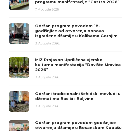
programu manifestacije “Gastro 2026”
7. Augusta 2026.
Održan program povodom 18.
godišnjice od otvorenja ponovo
izgrađene džamije u Kolibama Gornjim
3. Augusta 2026.
MIZ Prnjavor: Upriličena vjersko-
kulturna manifestacija “Dovište Mravica
2026”
3. Augusta 2026.
Održani tradicionalni šehidski mevludi u
džematima Basići i Baljvine
3. Augusta 2026.
Održan program povodom godišnjice
otvorenja džamije u Bosanskom Kobašu