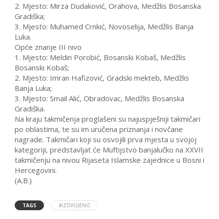
2. Mjesto: Mirza Dudaković, Orahova, Medžlis Bosanska
Gradiška;
3. Mjesto: Muhamed Crnkić, Novoselija, Medžlis Banja
Luka.
Opće znanje III nivo
1. Mjesto: Meldin Porobić, Bosanski Kobaš, Medžlis
Bosanski Kobaš;
2. Mjesto: Imran Hafizović, Gradski mekteb, Medžlis
Banja Luka;
3. Mjesto: Smail Alić, Obradovac, Medžlis Bosanska
Gradiška.
Na kraju takmičenja proglašeni su najuspješniji takmičari
po oblastima, te su im uručena priznanja i novčane
nagrade. Takmičari koji su osvojili prva mjesta u svojoj
kategoriji, predstavljat će Muftijstvo banjalučko na XXVII
takmičenju na nivou Rijaseta Islamske zajednice u Bosni i
Hercegovini.
(A.B.)
TAGS
#IZDVOJENO