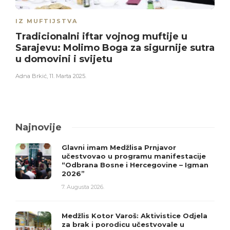
IZ MUFTIJSTVA
Tradicionalni iftar vojnog muftije u
Sarajevu: Molimo Boga za sigurnije sutra
u domovini i svijetu
Adna Brkić
,
11. Marta 2025.
Najnovije
Glavni imam Medžlisa Prnjavor
učestvovao u programu manifestacije
“Odbrana Bosne i Hercegovine – Igman
2026”
7. Augusta 2026.
Medžlis Kotor Varoš: Aktivistice Odjela
za brak i porodicu učestvovale u