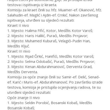
testova i ispitivanju iz kiraeta.
Komisiju za kiraet činili su: hfz. Muamer-ef. Okanović, hfz.
Salahudin-ef. Maglić i Ajdin-ef. Crnkić. Nakon završenog
ispitivanja, utvrđeni su sljedeći rezultati:
Kiraet II nivo
1. Mjesto: Halima Fifić, Kotor, Medžlis Kotor Varoš;
2. Mjesto: Haris Halilić, Puraći, Medžlis Prnjavor;
3. Mjesto: Muhamed Kuburaš, Velagići-Pudin Han,
Medžlis Ključ.
Kiraet III nivo
1. Mjesto: Rijad Čirkić, Hanifići, Medžlis Kotor Varoš;
2. Mjesto: Selma Odobašić, Puraći, Medžlis Prnjavor;
3. Mjesto: Kenan Abdurahmanović, Derventa Grad,
Medžlis Derventa.
Komisiju za opće znanje činili su: Samir-ef. Delić, Senad-
ef. Karić i Muris-ef. Abdurahmanović. Po završetku izrade
testova, komisija je pristupila ocjenjivanju radova, te su
utvrđeni sljedeći rezultati:
Opće znanje II nivo
1. Mjesto: Seldin Porobić, Bosanski Kobaš, Medžlis
Bosanski Kobaš;