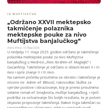
IZ MUFTIJSTVA
„Održano XXVII mektepsko
takmičenje polaznika
mektepske pouke za nivo
Muftijstva banjalučkog“
Adna Brkić
,
13. Maja 2025.
U nedjelju 11. maja 2025. godine održano je takmičenje
polaznika mektepske pouke za nivo Muftijstva
banjalučkog u Medresi „Reis Ibrahim-ef. Maglajlić“ i
Gazanferiji. Takmičenje je održano iz oblasti kiraet II i III
nivo i opće znanje II i III nivo.
Na samom početku prisutnima se obratio i takmičenje je
otvorio mr. Admir-ef. Blitović, rukovodilac Službe za
vjerske poslove i obrazovanje, koji je prenio prisutnima
selame Ismail-ef. Smajlovića, muftije banjalučkog, i riječi
podrške za ostvarivanje što boljih rezultata, te je potom
objasnio propozicije takmičenja. Nakon toga takmičari su
raspoređeni po učionicama, gdje su pristupili izradi