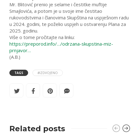
Mr. Blitović prenio je selame i čestitke muftije
Smajlovića, a potom je u svoje ime čestitao
rukovodstvima i članovima Skupština na uspješnom radu
u 2024. godini, te poželio uspjeh u ostvarenju Plana za
2025. godinu.
Više o tome pročitajte na linku:
https://preporod.info/…/odrzana-skupstina-miz-
prnjavor…
(A.B.)
TAGS
#IZDVOJENO
Related posts