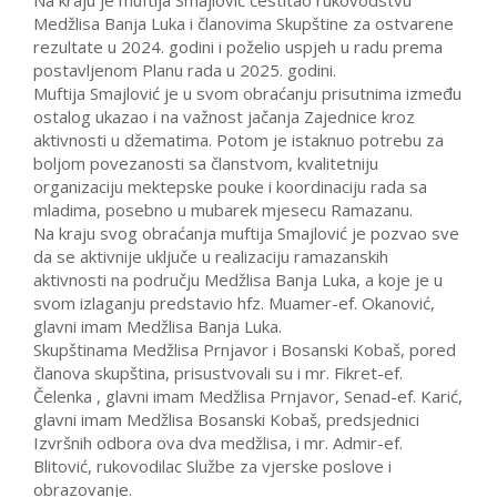
Na kraju je muftija Smajlović čestitao rukovodstvu
Medžlisa Banja Luka i članovima Skupštine za ostvarene
rezultate u 2024. godini i poželio uspjeh u radu prema
postavljenom Planu rada u 2025. godini.
Muftija Smajlović je u svom obraćanju prisutnima između
ostalog ukazao i na važnost jačanja Zajednice kroz
aktivnosti u džematima. Potom je istaknuo potrebu za
boljom povezanosti sa članstvom, kvalitetniju
organizaciju mektepske pouke i koordinaciju rada sa
mladima, posebno u mubarek mjesecu Ramazanu.
Na kraju svog obraćanja muftija Smajlović je pozvao sve
da se aktivnije uključe u realizaciju ramazanskih
aktivnosti na području Medžlisa Banja Luka, a koje je u
svom izlaganju predstavio hfz. Muamer-ef. Okanović,
glavni imam Medžlisa Banja Luka.
Skupštinama Medžlisa Prnjavor i Bosanski Kobaš, pored
članova skupština, prisustvovali su i mr. Fikret-ef.
Čelenka , glavni imam Medžlisa Prnjavor, Senad-ef. Karić,
glavni imam Medžlisa Bosanski Kobaš, predsjednici
Izvršnih odbora ova dva medžlisa, i mr. Admir-ef.
Blitović, rukovodilac Službe za vjerske poslove i
obrazovanje.