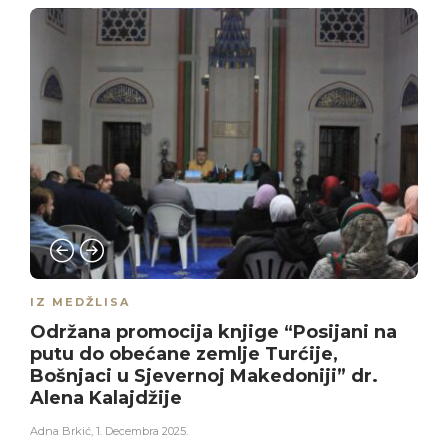
IZ MEDŽLISA
Održana promocija knjige “Posijani na
putu do obećane zemlje Turćije,
Bošnjaci u Sjevernoj Makedoniji” dr.
Alena Kalajdžije
Adna Brkić
,
1. Decembra 2025.