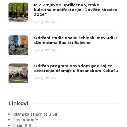
MIZ Prnjavor: Upriličena vjersko-
kulturna manifestacija “Dovište Mravica
2026”
3. Augusta 2026.
Održani tradicionalni šehidski mevludi u
džematima Basići i Baljvine
3. Augusta 2026.
Održan program povodom godišnjice
otvorenja džamije u Bosanskom Kobašu
3. Augusta 2026.
Linkovi
Islamska zajednica u BiH
Preporod.info
Radio BIR