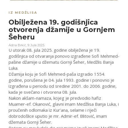
IZ MEDŽLISA
Obilježena 19. godišnjica
otvorenja džamije u Gornjem
Šeheru
Adna Brkić
,
9. Jula 2025.
U utorak 08. jula 2025. godine obilježena je 19.
godišnjica od otvaranja ponovo izgrađene Sofi Mehmed-
pašine džamije u džematu Gornji Šeher, Medžlis Banja
Luka.
Džamija koju je Sofi Mehmed-paša izgradio 1554.
godine, porušena je 04. jula 1993. godine i ponovno je
izgrađena u periodu od sredine 2001. do 2006. godine,
kada je svečano i otvorena 08. jula.
Nakon akšam-namaza, kojeg je predvodio hafiz
Muamer-ef. Okanović, glavni imam Medžlisa Banja Luka, i
proučenih odlomaka iz Kur’ana, selame i riječi
dobrodošlice uputio je mr. Admir-ef. Blitović, imam
džemata Gornji Šeher.