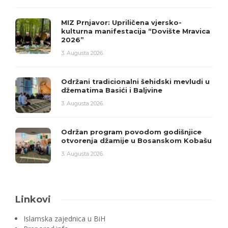
MIZ Prnjavor: Upriličena vjersko-
kulturna manifestacija “Dovište Mravica
2026”
3. Augusta 2026.
Održani tradicionalni šehidski mevludi u
džematima Basići i Baljvine
3. Augusta 2026.
Održan program povodom godišnjice
otvorenja džamije u Bosanskom Kobašu
3. Augusta 2026.
Linkovi
Islamska zajednica u BiH