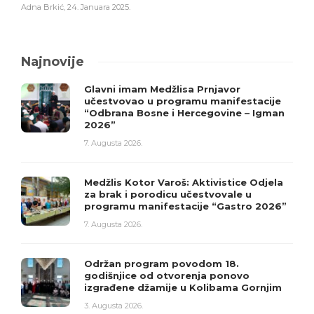
Adna Brkić
,
24. Januara 2025.
Najnovije
Glavni imam Medžlisa Prnjavor
učestvovao u programu manifestacije
“Odbrana Bosne i Hercegovine – Igman
2026”
7. Augusta 2026.
Medžlis Kotor Varoš: Aktivistice Odjela
za brak i porodicu učestvovale u
programu manifestacije “Gastro 2026”
7. Augusta 2026.
Održan program povodom 18.
godišnjice od otvorenja ponovo
izgrađene džamije u Kolibama Gornjim
3. Augusta 2026.