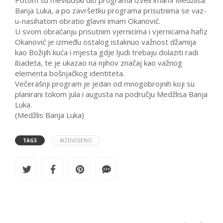
Potom su mevludski dio programa izveli imami Medžlisa
Banja Luka, a po završetku programa prisutnima se vaz-
u-nasihatom obratio glavni imam Okanović.
U svom obraćanju prisutnim vjernicima i vjernicama hafiz
Okanović je između ostalog istaknuo važnost džamija
kao Božijih kuća i mjesta gdje ljudi trebaju dolaziti radi
ibadeta, te je ukazao na njihov značaj kao važnog
elementa bošnjačkog identiteta.
Večerašnji program je jedan od mnogobrojnih koji su
planirani tokom jula i augusta na području Medžlisa Banja
Luka.
(Medžlis Banja Luka)
TAGS
#IZDVOJENO