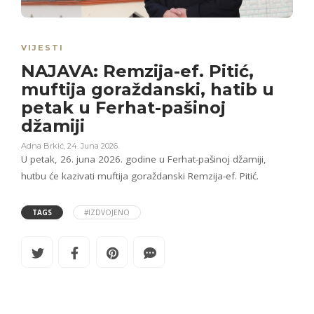
VIJESTI
NAJAVA: Remzija-ef. Pitić,
muftija goraždanski, hatib u
petak u Ferhat-pašinoj
džamiji
Adna Brkić
,
24. Juna 2026.
U petak, 26. juna 2026. godine u Ferhat-pašinoj džamiji,
hutbu će kazivati muftija goraždanski Remzija-ef. Pitić.
TAGS
#IZDVOJENO