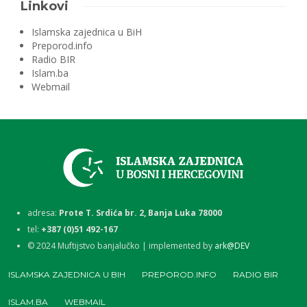
Linkovi
Islamska zajednica u BiH
Preporod.info
Radio BIR
Islam.ba
Webmail
adresa:
Prote T. Srdića br. 2, Banja Luka 78000
tel:
+387 (0)51 492-167
©
2024
Muftijstvo banjalučko | implemented by
ark@DEV
ISLAMSKA ZAJEDNICA U BIH
PREPOROD.INFO
RADIO BIR
ISLAM.BA
WEBMAIL