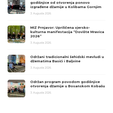
godišnjice od otvorenja ponovo
izgrađene džamije u Kolibama Gornjim
3. Augusta 2026.
MIZ Prnjavor: Upriličena vjersko-
kulturna manifestacija “Dovište Mravica
2026”
3. Augusta 2026.
Održani tradicionalni šehidski mevludi u
džematima Basići i Baljvine
3. Augusta 2026.
Održan program povodom godišnjice
otvorenja džamije u Bosanskom Kobašu
3. Augusta 2026.