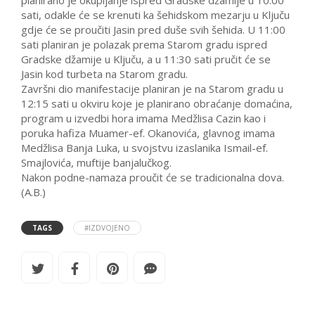
sati, odakle će se krenuti ka šehidskom mezarju u Ključu
gdje će se proučiti Jasin pred duše svih šehida. U 11:00
sati planiran je polazak prema Starom gradu ispred
Gradske džamije u Ključu, a u 11:30 sati pručit će se
Jasin kod turbeta na Starom gradu.
Završni dio manifestacije planiran je na Starom gradu u
12:15 sati u okviru koje je planirano obraćanje domaćina,
program u izvedbi hora imama Medžlisa Cazin kao i
poruka hafiza Muamer-ef. Okanovića, glavnog imama
Medžlisa Banja Luka, u svojstvu izaslanika Ismail-ef.
Smajlovića, muftije banjalučkog.
Nakon podne-namaza proučit će se tradicionalna dova.
(A.B.)
TAGS
#IZDVOJENO