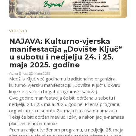
VIJESTI
NAJAVA: Kulturno-vjerska
manifestacija „Dovište Ključ“
u subotu i nedjelju 24. i 25.
maja 2025. godine
Adna Brkić
,
22. Maja 2025.
Medžlis Ključ već godinama tradicionalno organizira
kulturno-vjersku manifestaciju „Dovište Ključ“ u okviru
koje se realizira bogat programski sadržaj.
Ove godine manifestacija će biti održana u subotu i
nedjelju 24. i 25. maja 2025. godine. Prema programu
organizatora u subotu 24. maja iza akšam-namaza u
Tekiji će biti održan mevlud i zikr, a nakon jacije-namaza
planiran je noćni-namaz.
Prema ranije utvrđenom programu, u nedjelju 25. maja
planirano je okupljanje ispred Gradske džamije u 10:00