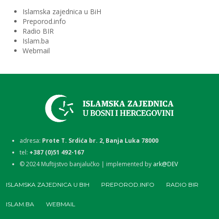
Islamska zajednica u BiH
Preporod.info
Radio BIR
Islam.ba
Webmail
adresa:
Prote T. Srdića br. 2, Banja Luka 78000
tel:
+387 (0)51 492-167
©
2024
Muftijstvo banjalučko | implemented by
ark@DEV
ISLAMSKA ZAJEDNICA U BIH
PREPOROD.INFO
RADIO BIR
ISLAM.BA
WEBMAIL