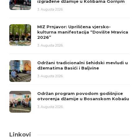
izgrađene džamije u Kolibama Gornjim
3. Augusta 2026.
MIZ Prnjavor: Upriličena vjersko-
kulturna manifestacija “Dovište Mravica
2026”
3. Augusta 2026.
Održani tradicionalni šehidski mevludi u
džematima Basići i Baljvine
3. Augusta 2026.
Održan program povodom godišnjice
otvorenja džamije u Bosanskom Kobašu
3. Augusta 2026.
Linkovi