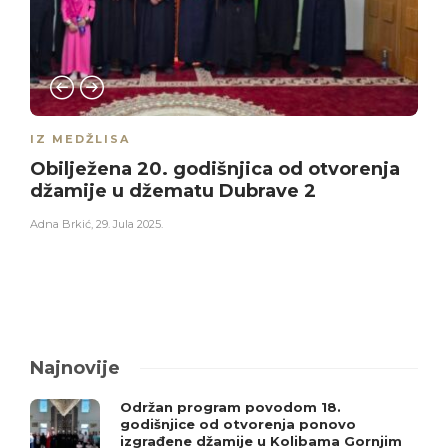
IZ MEDŽLISA
Obilježena 20. godišnjica od otvorenja
džamije u džematu Dubrave 2
Adna Brkić
,
29. Jula 2025.
Najnovije
Održan program povodom 18.
godišnjice od otvorenja ponovo
izgrađene džamije u Kolibama Gornjim