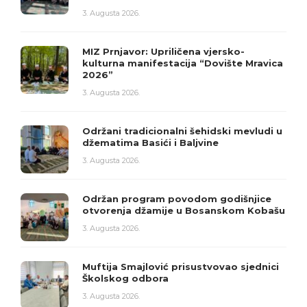
3. Augusta 2026.
MIZ Prnjavor: Upriličena vjersko-
kulturna manifestacija “Dovište Mravica
2026”
3. Augusta 2026.
Održani tradicionalni šehidski mevludi u
džematima Basići i Baljvine
3. Augusta 2026.
Održan program povodom godišnjice
otvorenja džamije u Bosanskom Kobašu
3. Augusta 2026.
Muftija Smajlović prisustvovao sjednici
Školskog odbora
3. Augusta 2026.