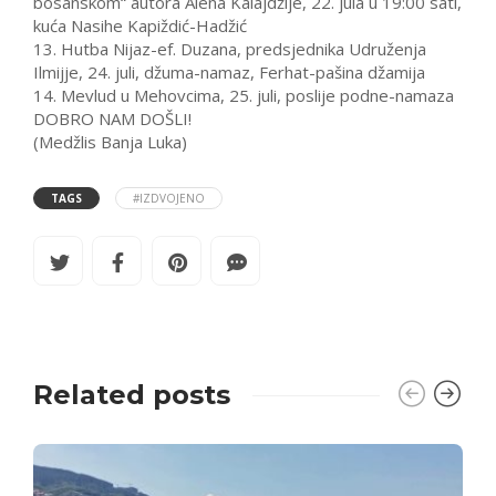
bosanskom“ autora Alena Kalajdžije, 22. jula u 19:00 sati,
kuća Nasihe Kapiždić-Hadžić
13. Hutba Nijaz-ef. Duzana, predsjednika Udruženja
Ilmijje, 24. juli, džuma-namaz, Ferhat-pašina džamija
14. Mevlud u Mehovcima, 25. juli, poslije podne-namaza
DOBRO NAM DOŠLI!
(Medžlis Banja Luka)
TAGS
#IZDVOJENO
Related posts