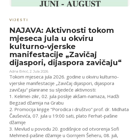
VIJESTI
NAJAVA: Aktivnosti tokom
mjeseca jula u okviru
kulturno-vjerske
manifestacije „Zavičaj
dijaspori, dijaspora zavičaju“
Adna Brkić
,
2. Jula 2026.
Tokom mjeseca jula 2026. godine u okviru kulturno-
vjerske manifestacije „Zavičaj dijaspori, dijaspora
zavičaju“ planirane su sljedeće aktivnosti:
1. Kelimei-zikr, 02. jula poslije akšam-namaza, Hadži
Begzad džamija na Grabu
2. Promocija knjige “Porodica i društvo” prof. dr. Midhata
Čauševića, 07. jula u 19:00 sati, plato Ferhat-pašine
džamije
3. Mevlud u povodu 20. godišnjice od otvorenja Sofi
Mehmed-pašine džamije u Gornjem Šeheru, 08. juli,