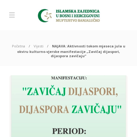
Početna
Vijesti
NAJAVA: Aktivnosti tokom mjeseca jula u
okviru kulturno-vjerske manifestacije „Zavičaj dijaspori,
dijaspora zavičaju“