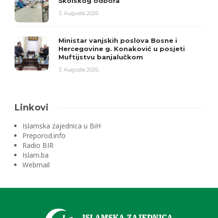
Školskog odbora
3. Augusta 2026.
Ministar vanjskih poslova Bosne i
Hercegovine g. Konaković u posjeti
Muftijstvu banjalučkom
3. Augusta 2026.
Linkovi
Islamska zajednica u BiH
Preporod.info
Radio BIR
Islam.ba
Webmail