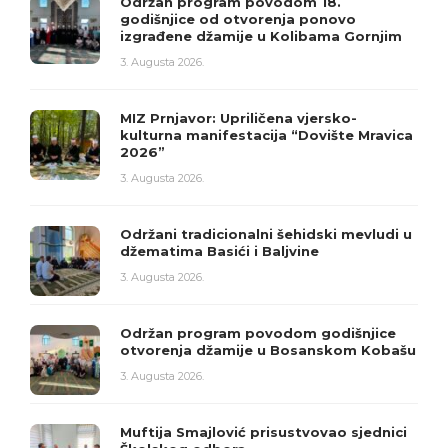
Održan program povodom 18.
godišnjice od otvorenja ponovo
izgrađene džamije u Kolibama Gornjim
3. Augusta 2026.
MIZ Prnjavor: Upriličena vjersko-
kulturna manifestacija “Dovište Mravica
2026”
3. Augusta 2026.
Održani tradicionalni šehidski mevludi u
džematima Basići i Baljvine
3. Augusta 2026.
Održan program povodom godišnjice
otvorenja džamije u Bosanskom Kobašu
3. Augusta 2026.
Muftija Smajlović prisustvovao sjednici