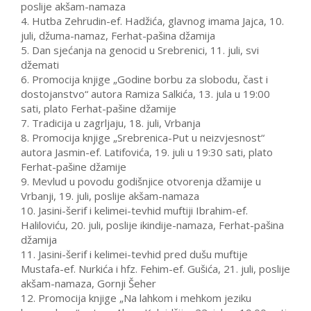
poslije akšam-namaza
4. Hutba Zehrudin-ef. Hadžića, glavnog imama Jajca, 10.
juli, džuma-namaz, Ferhat-pašina džamija
5. Dan sjećanja na genocid u Srebrenici, 11. juli, svi
džemati
6. Promocija knjige „Godine borbu za slobodu, čast i
dostojanstvo“ autora Ramiza Salkića, 13. jula u 19:00
sati, plato Ferhat-pašine džamije
7. Tradicija u zagrljaju, 18. juli, Vrbanja
8. Promocija knjige „Srebrenica-Put u neizvjesnost“
autora Jasmin-ef. Latifovića, 19. juli u 19:30 sati, plato
Ferhat-pašine džamije
9. Mevlud u povodu godišnjice otvorenja džamije u
Vrbanji, 19. juli, poslije akšam-namaza
10. Jasini-šerif i kelimei-tevhid muftiji Ibrahim-ef.
Haliloviću, 20. juli, poslije ikindije-namaza, Ferhat-pašina
džamija
11. Jasini-šerif i kelimei-tevhid pred dušu muftije
Mustafa-ef. Nurkića i hfz. Fehim-ef. Gušića, 21. juli, poslije
akšam-namaza, Gornji Šeher
12. Promocija knjige „Na lahkom i mehkom jeziku