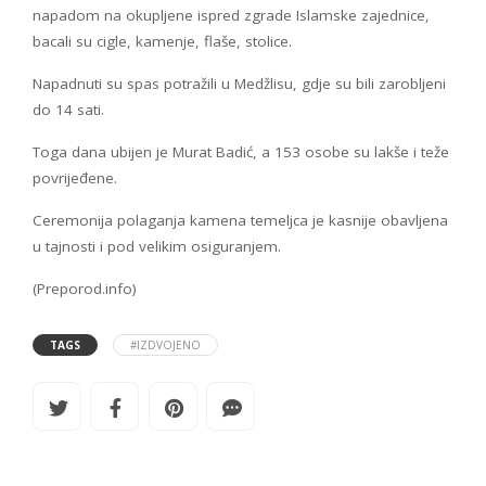
napadom na okupljene ispred zgrade Islamske zajednice,
bacali su cigle, kamenje, flaše, stolice.
Napadnuti su spas potražili u Medžlisu, gdje su bili zarobljeni
do 14 sati.
Toga dana ubijen je Murat Badić, a 153 osobe su lakše i teže
povrijeđene.
Ceremonija polaganja kamena temeljca je kasnije obavljena
u tajnosti i pod velikim osiguranjem.
(Preporod.info)
TAGS
#IZDVOJENO