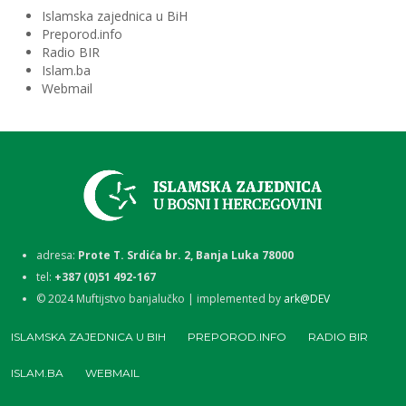
Islamska zajednica u BiH
Preporod.info
Radio BIR
Islam.ba
Webmail
adresa:
Prote T. Srdića br. 2, Banja Luka 78000
tel:
+387 (0)51 492-167
©
2024
Muftijstvo banjalučko | implemented by
ark@DEV
ISLAMSKA ZAJEDNICA U BIH
PREPOROD.INFO
RADIO BIR
ISLAM.BA
WEBMAIL