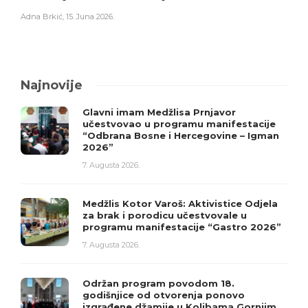
Adna Brkić
,
15. Juna 2026.
Najnovije
Glavni imam Medžlisa Prnjavor
učestvovao u programu manifestacije
“Odbrana Bosne i Hercegovine – Igman
2026”
7. Augusta 2026.
Medžlis Kotor Varoš: Aktivistice Odjela
za brak i porodicu učestvovale u
programu manifestacije “Gastro 2026”
7. Augusta 2026.
Održan program povodom 18.
godišnjice od otvorenja ponovo
izgrađene džamije u Kolibama Gornjim