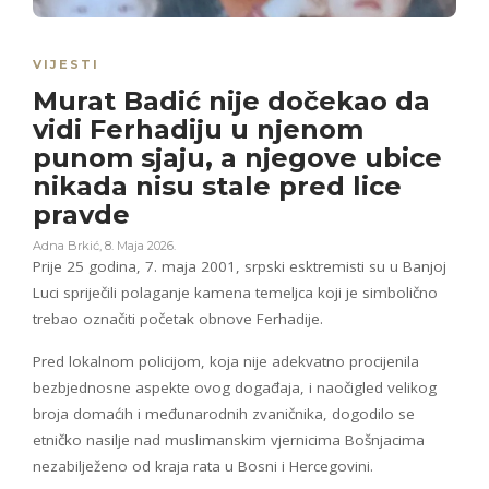
VIJESTI
Murat Badić nije dočekao da
vidi Ferhadiju u njenom
punom sjaju, a njegove ubice
nikada nisu stale pred lice
pravde
Adna Brkić
,
8. Maja 2026.
Prije 25 godina, 7. maja 2001, srpski esktremisti su u Banjoj
Luci spriječili polaganje kamena temeljca koji je simbolično
trebao označiti početak obnove Ferhadije.
Pred lokalnom policijom, koja nije adekvatno procijenila
bezbjednosne aspekte ovog događaja, i naočigled velikog
broja domaćih i međunarodnih zvaničnika, dogodilo se
etničko nasilje nad muslimanskim vjernicima Bošnjacima
nezabilježeno od kraja rata u Bosni i Hercegovini.