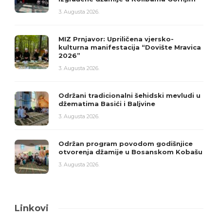
3. Augusta 2026.
MIZ Prnjavor: Upriličena vjersko-
kulturna manifestacija “Dovište Mravica
2026”
3. Augusta 2026.
Održani tradicionalni šehidski mevludi u
džematima Basići i Baljvine
3. Augusta 2026.
Održan program povodom godišnjice
otvorenja džamije u Bosanskom Kobašu
3. Augusta 2026.
Linkovi