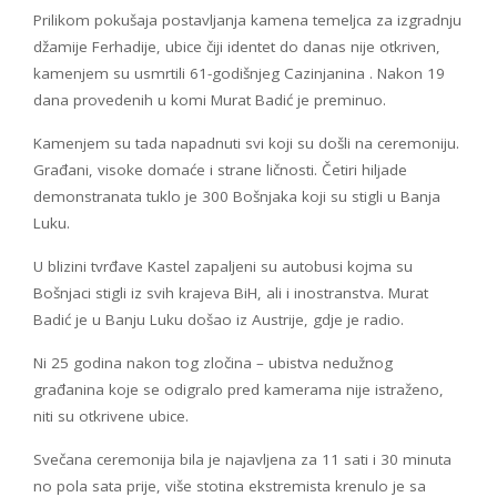
Prilikom pokušaja postavljanja kamena temeljca za izgradnju
džamije Ferhadije, ubice čiji identet do danas nije otkriven,
kamenjem su usmrtili 61-godišnjeg Cazinjanina . Nakon 19
dana provedenih u komi Murat Badić je preminuo.
Kamenjem su tada napadnuti svi koji su došli na ceremoniju.
Građani, visoke domaće i strane ličnosti. Četiri hiljade
demonstranata tuklo je 300 Bošnjaka koji su stigli u Banja
Luku.
U blizini tvrđave Kastel zapaljeni su autobusi kojma su
Bošnjaci stigli iz svih krajeva BiH, ali i inostranstva. Murat
Badić je u Banju Luku došao iz Austrije, gdje je radio.
Ni 25 godina nakon tog zločina – ubistva nedužnog
građanina koje se odigralo pred kamerama nije istraženo,
niti su otkrivene ubice.
Svečana ceremonija bila je najavljena za 11 sati i 30 minuta
no pola sata prije, više stotina ekstremista krenulo je sa