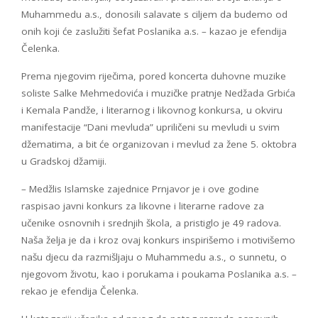
Muhammedu a.s., donosili salavate s ciljem da budemo od
onih koji će zaslužiti šefat Poslanika a.s. – kazao je efendija
Čelenka.
Prema njegovim riječima, pored koncerta duhovne muzike
soliste Salke Mehmedovića i muzičke pratnje Nedžada Grbića
i Kemala Pandže, i literarnog i likovnog konkursa, u okviru
manifestacije “Dani mevluda” upriličeni su mevludi u svim
džematima, a bit će organizovan i mevlud za žene 5. oktobra
u Gradskoj džamiji.
– Medžlis Islamske zajednice Prnjavor je i ove godine
raspisao javni konkurs za likovne i literarne radove za
učenike osnovnih i srednjih škola, a pristiglo je 49 radova.
Naša želja je da i kroz ovaj konkurs inspirišemo i motivišemo
našu djecu da razmišljaju o Muhammedu a.s., o sunnetu, o
njegovom životu, kao i porukama i poukama Poslanika a.s. –
rekao je efendija Čelenka.