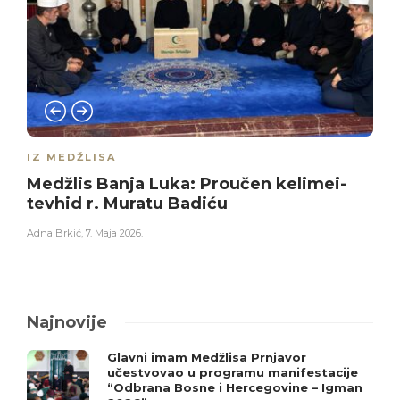
IZ MEDŽLISA
Medžlis Banja Luka: Proučen kelimei-
tevhid r. Muratu Badiću
Adna Brkić
,
7. Maja 2026.
Najnovije
Glavni imam Medžlisa Prnjavor
učestvovao u programu manifestacije
“Odbrana Bosne i Hercegovine – Igman