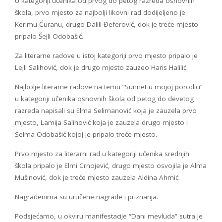
U kategoriji učenika od prvog do petog razreda osnovnih
škola, prvo mjesto za najbolji likovni rad dodijeljeno je
Kerimu Ćuranu, drugo Dalili Đeferović, dok je treće mjesto
pripalo Šejli Odobašić.
Za literarne radove u istoj kategoriji prvo mjesto pripalo je
Lejli Salihović, dok je drugo mjesto zauzeo Haris Halilić.
Najbolje literarne radove na temu “Sunnet u mojoj porodici”
u kategoriji učenika osnovnih škola od petog do devetog
razreda napisali su Elma Selimanović koja je zauzela prvo
mjesto, Lamija Salihović koja je zauzela drugo mjesto i
Selma Odobašić kojoj je pripalo treće mjesto.
Prvo mjesto za literarni rad u kategoriji učenika srednjih
škola pripalo je Elmi Crnojević, drugo mjesto osvojila je Alma
Mušinović, dok je treće mjesto zauzela Aldina Ahmić.
Nagrađenima su uručene nagrade i priznanja.
Podsjećamo, u okviru manifestacije “Dani mevluda” sutra je