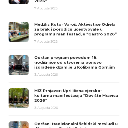
2026”
7. Augusta 2026.
Medžlis Kotor Varoš: Aktivistice Odjela
za brak i porodicu učestvovale u
programu manifestacije “Gastro 2026”
7. Augusta 2026.
Održan program povodom 18.
godišnjice od otvorenja ponovo
izgrađene džamije u Kolibama Gornjim
3. Augusta 2026.
MIZ Prnjavor: Upriličena vjersko-
kulturna manifestacija “Dovište Mravica
2026”
3. Augusta 2026.
Održani tradicionalni šehidski mevludi u