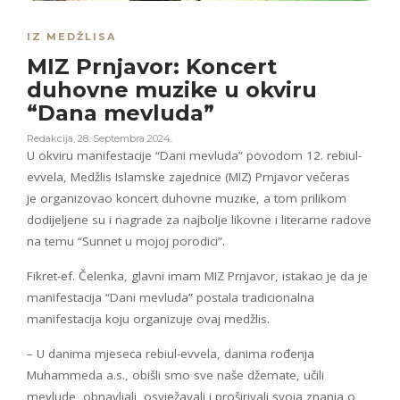
IZ MEDŽLISA
MIZ Prnjavor: Koncert
duhovne muzike u okviru
“Dana mevluda”
Redakcija
,
28. Septembra 2024.
U okviru manifestacije “Dani mevluda” povodom 12. rebiul-
evvela, Medžlis Islamske zajednice (MIZ) Prnjavor večeras
je organizovao koncert duhovne muzike, a tom prilikom
dodijeljene su i nagrade za najbolje likovne i literarne radove
na temu “Sunnet u mojoj porodici”.
Fikret-ef. Čelenka, glavni imam MIZ Prnjavor, istakao je da je
manifestacija “Dani mevluda” postala tradicionalna
manifestacija koju organizuje ovaj medžlis.
– U danima mjeseca rebiul-evvela, danima rođenja
Muhammeda a.s., obišli smo sve naše džemate, učili
mevlude, obnavljali, osvježavali i proširivali svoja znanja o