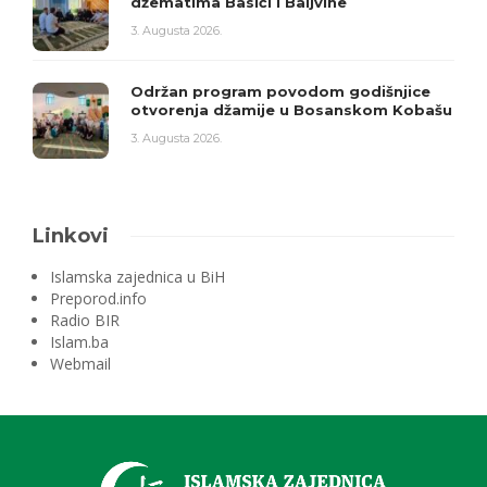
džematima Basići i Baljvine
3. Augusta 2026.
Održan program povodom godišnjice
otvorenja džamije u Bosanskom Kobašu
3. Augusta 2026.
Linkovi
Islamska zajednica u BiH
Preporod.info
Radio BIR
Islam.ba
Webmail