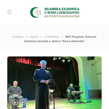
Početna
Vijesti
Iz Medžlisa
MIZ Prnjavor: Koncert
duhovne muzike u okviru “Dana mevluda”