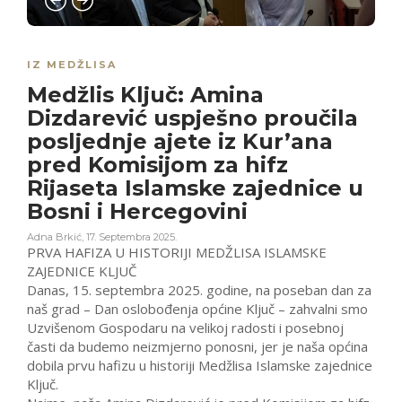
IZ MEDŽLISA
Medžlis Ključ: Amina
Dizdarević uspješno proučila
posljednje ajete iz Kur’ana
pred Komisijom za hifz
Rijaseta Islamske zajednice u
Bosni i Hercegovini
Adna Brkić
,
17. Septembra 2025.
PRVA HAFIZA U HISTORIJI MEDŽLISA ISLAMSKE
ZAJEDNICE KLJUČ
Danas, 15. septembra 2025. godine, na poseban dan za
naš grad – Dan oslobođenja općine Ključ – zahvalni smo
Uzvišenom Gospodaru na velikoj radosti i posebnoj
časti da budemo neizmjerno ponosni, jer je naša općina
dobila prvu hafizu u historiji Medžlisa Islamske zajednice
Ključ.