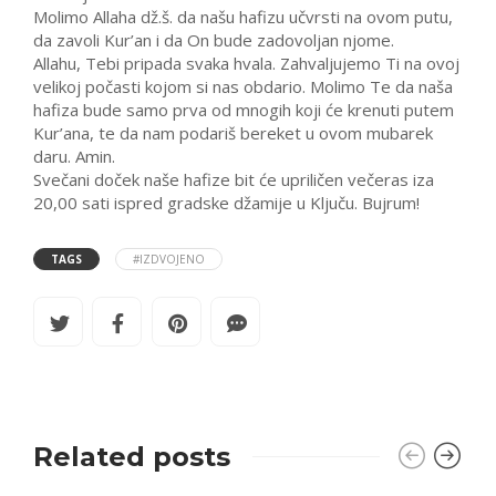
Molimo Allaha dž.š. da našu hafizu učvrsti na ovom putu,
da zavoli Kur’an i da On bude zadovoljan njome.
Allahu, Tebi pripada svaka hvala. Zahvaljujemo Ti na ovoj
velikoj počasti kojom si nas obdario. Molimo Te da naša
hafiza bude samo prva od mnogih koji će krenuti putem
Kur’ana, te da nam podariš bereket u ovom mubarek
daru. Amin.
Svečani doček naše hafize bit će upriličen večeras iza
20,00 sati ispred gradske džamije u Ključu. Bujrum!
TAGS
#IZDVOJENO
Related posts