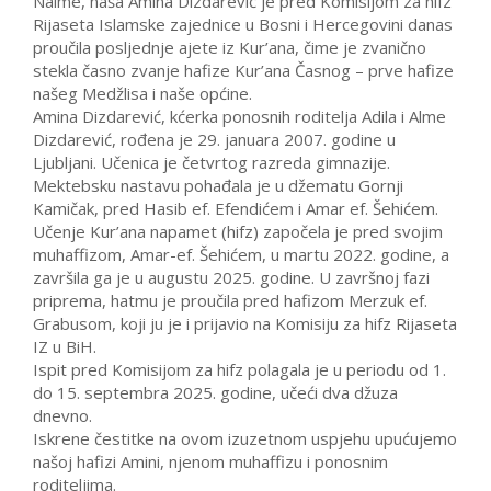
Naime, naša Amina Dizdarević je pred Komisijom za hifz
Rijaseta Islamske zajednice u Bosni i Hercegovini danas
proučila posljednje ajete iz Kur’ana, čime je zvanično
stekla časno zvanje hafize Kur’ana Časnog – prve hafize
našeg Medžlisa i naše općine.
Amina Dizdarević, kćerka ponosnih roditelja Adila i Alme
Dizdarević, rođena je 29. januara 2007. godine u
Ljubljani. Učenica je četvrtog razreda gimnazije.
Mektebsku nastavu pohađala je u džematu Gornji
Kamičak, pred Hasib ef. Efendićem i Amar ef. Šehićem.
Učenje Kur’ana napamet (hifz) započela je pred svojim
muhaffizom, Amar-ef. Šehićem, u martu 2022. godine, a
završila ga je u augustu 2025. godine. U završnoj fazi
priprema, hatmu je proučila pred hafizom Merzuk ef.
Grabusom, koji ju je i prijavio na Komisiju za hifz Rijaseta
IZ u BiH.
Ispit pred Komisijom za hifz polagala je u periodu od 1.
do 15. septembra 2025. godine, učeći dva džuza
dnevno.
Iskrene čestitke na ovom izuzetnom uspjehu upućujemo
našoj hafizi Amini, njenom muhaffizu i ponosnim
roditeljima.