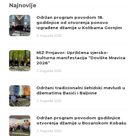
Najnovije
Održan program povodom 18.
godišnjice od otvorenja ponovo
izgrađene džamije u Kolibama Gornjim
3. Augusta 2026.
MIZ Prnjavor: Upriličena vjersko-
kulturna manifestacija “Dovište Mravica
2026”
3. Augusta 2026.
Održani tradicionalni šehidski mevludi u
džematima Basići i Baljvine
3. Augusta 2026.
Održan program povodom godišnjice
otvorenja džamije u Bosanskom Kobašu
3. Augusta 2026.