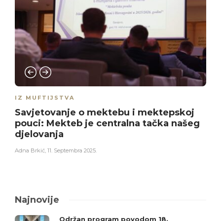
IZ MUFTIJSTVA
Savjetovanje o mektebu i mektepskoj
pouci: Mekteb je centralna tačka našeg
djelovanja
Adna Brkić
,
11. Septembra 2025.
Najnovije
Održan program povodom 18.