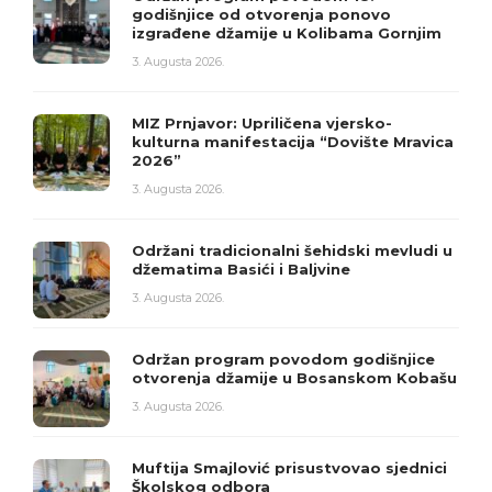
godišnjice od otvorenja ponovo
izgrađene džamije u Kolibama Gornjim
3. Augusta 2026.
MIZ Prnjavor: Upriličena vjersko-
kulturna manifestacija “Dovište Mravica
2026”
3. Augusta 2026.
Održani tradicionalni šehidski mevludi u
džematima Basići i Baljvine
3. Augusta 2026.
Održan program povodom godišnjice
otvorenja džamije u Bosanskom Kobašu
3. Augusta 2026.
Muftija Smajlović prisustvovao sjednici
Školskog odbora