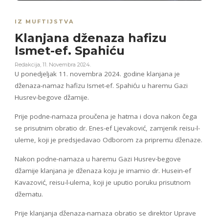
IZ MUFTIJSTVA
Klanjana dženaza hafizu
Ismet-ef. Spahiću
Redakcija
,
11. Novembra 2024.
U ponedjeljak 11. novembra 2024. godine klanjana je
dženaza-namaz hafizu Ismet-ef. Spahiću u haremu Gazi
Husrev-begove džamije.
Prije podne-namaza proučena je hatma i dova nakon čega
se prisutnim obratio dr. Enes-ef Ljevaković, zamjenik reisu-l-
uleme, koji je predsjedavao Odborom za pripremu dženaze.
Nakon podne-namaza u haremu Gazi Husrev-begove
džamije klanjana je dženaza koju je imamio dr. Husein-ef
Kavazović, reisu-l-ulema, koji je uputio poruku prisutnom
džematu.
Prije klanjanja dženaza-namaza obratio se direktor Uprave