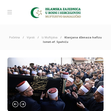
Početna
Vijesti
Iz Muftijstva
Klanjana dženaza hafizu
Ismet-ef. Spahiću