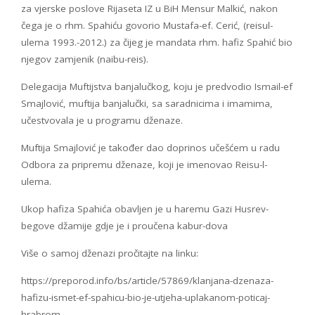
za vjerske poslove Rijaseta IZ u BiH Mensur Malkić, nakon
čega je o rhm. Spahiću govorio Mustafa-ef. Cerić, (reisul-
ulema 1993.-2012.) za čijeg je mandata rhm. hafiz Spahić bio
njegov zamjenik (naibu-reis).
Delegacija Muftijstva banjalučkog, koju je predvodio Ismail-ef
Smajlović, muftija banjalučki, sa saradnicima i imamima,
učestvovala je u programu dženaze.
Muftija Smajlović je također dao doprinos učešćem u radu
Odbora za pripremu dženaze, koji je imenovao Reisu-l-
ulema.
Ukop hafiza Spahića obavljen je u haremu Gazi Husrev-
begove džamije gdje je i proučena kabur-dova
Više o samoj dženazi pročitajte na linku:
https://preporod.info/bs/article/57869/klanjana-dzenaza-
hafizu-ismet-ef-spahicu-bio-je-utjeha-uplakanom-poticaj-
hrabrom