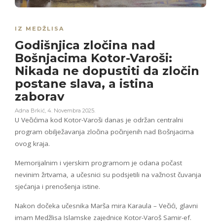
IZ MEDŽLISA
Godišnjica zločina nad
Bošnjacima Kotor-Varoši:
Nikada ne dopustiti da zločin
postane slava, a istina
zaborav
Adna Brkić
,
4. Novembra 2025.
U Večićima kod Kotor-Varoši danas je održan centralni
program obilježavanja zločina počinjenih nad Bošnjacima
ovog kraja.
Memorijalnim i vjerskim programom je odana počast
nevinim žrtvama, a učesnici su podsjetili na važnost čuvanja
sjećanja i prenošenja istine.
Nakon dočeka učesnika Marša mira Karaula – Večići, glavni
imam Medžlisa Islamske zajednice Kotor-Varoš Samir-ef.