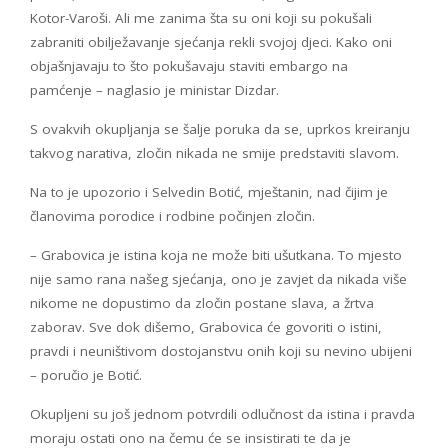
Kotor-Varoši. Ali me zanima šta su oni koji su pokušali
zabraniti obilježavanje sjećanja rekli svojoj djeci. Kako oni
objašnjavaju to što pokušavaju staviti embargo na
pamćenje – naglasio je ministar Dizdar.
S ovakvih okupljanja se šalje poruka da se, uprkos kreiranju
takvog narativa, zločin nikada ne smije predstaviti slavom.
Na to je upozorio i Selvedin Botić, mještanin, nad čijim je
članovima porodice i rodbine počinjen zločin.
– Grabovica je istina koja ne može biti ušutkana. To mjesto
nije samo rana našeg sjećanja, ono je zavjet da nikada više
nikome ne dopustimo da zločin postane slava, a žrtva
zaborav. Sve dok dišemo, Grabovica će govoriti o istini,
pravdi i neuništivom dostojanstvu onih koji su nevino ubijeni
– poručio je Botić.
Okupljeni su još jednom potvrdili odlučnost da istina i pravda
moraju ostati ono na čemu će se insistirati te da je