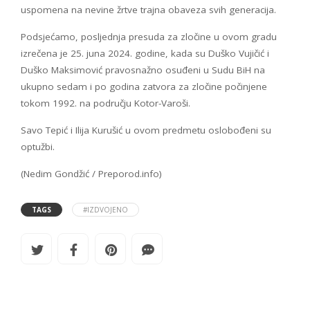
uspomena na nevine žrtve trajna obaveza svih generacija.
Podsjećamo, posljednja presuda za zločine u ovom gradu
izrečena je 25. juna 2024. godine, kada su Duško Vujičić i
Duško Maksimović pravosnažno osuđeni u Sudu BiH na
ukupno sedam i po godina zatvora za zločine počinjene
tokom 1992. na području Kotor-Varoši.
Savo Tepić i Ilija Kurušić u ovom predmetu oslobođeni su
optužbi.
(Nedim Gondžić / Preporod.info)
TAGS
#IZDVOJENO