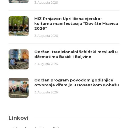
3. Augusta 2026.
MIZ Prnjavor: Upriličena vjersko-
kulturna manifestacija “Dovište Mravica
2026”
3. Augusta 2026.
Održani tradicionalni šehidski mevludi u
džematima Basići i Baljvine
3. Augusta 2026.
Održan program povodom godišnjice
otvorenja džamije u Bosanskom Kobašu
3. Augusta 2026.
Linkovi