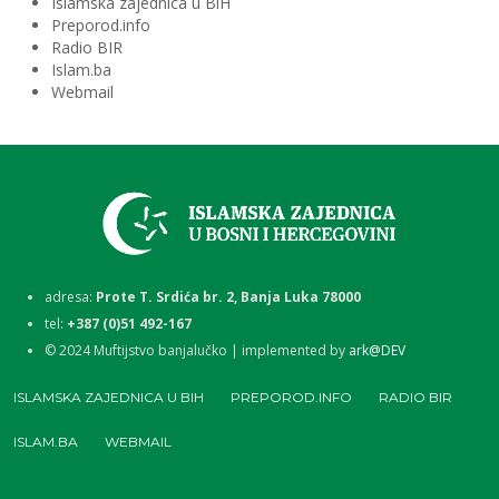
Islamska zajednica u BiH
Preporod.info
Radio BIR
Islam.ba
Webmail
adresa:
Prote T. Srdića br. 2, Banja Luka 78000
tel:
+387 (0)51 492-167
©
2024
Muftijstvo banjalučko | implemented by
ark@DEV
ISLAMSKA ZAJEDNICA U BIH
PREPOROD.INFO
RADIO BIR
ISLAM.BA
WEBMAIL