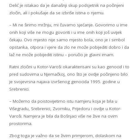
Delić je istakao da je današnji skup podsjetnik na počinjeni
zločin, ali i pokušaje da se izbriše istina o njemu.
– Mi ne širimo mržnju, mi čuvamo sjećanje. Govorimo u ime
onih koji više ne mogu govoriti i u ime onih koji još uvijek
čekaju. Ovo mjesto nije samo mjesto bola, ono je i simbol
opstanka, otpora i vjere da zlo ne može pobijediti dobro i da
laž ne može pobijediti istinu – poručio je glavni imam.
Ratni zločini u Kotor-Varoši okarakterisani su kao genocid i to
pred sudovima u Njemačkoj, ono što je ovdje počinjeno bilo
je svojevrsna najava izvršenog genocida 1995. godine u
Srebrenici.
– Možemo da poistovijetimo istu namjeru koja je bila u
Višegradu, Srebrenici, Zvorniku, Prijedoru i ovdje u Kotor-
Varoši. Namjera je bila da Bošnjaci više ne žive na ovim
prostorima.
Zbog toga je važno da se živim primjerom, dolaskom na