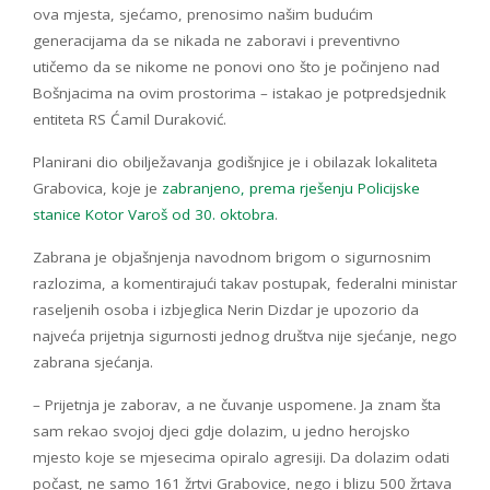
ova mjesta, sjećamo, prenosimo našim budućim
generacijama da se nikada ne zaboravi i preventivno
utičemo da se nikome ne ponovi ono što je počinjeno nad
Bošnjacima na ovim prostorima – istakao je potpredsjednik
entiteta RS Ćamil Duraković.
Planirani dio obilježavanja godišnjice je i obilazak lokaliteta
Grabovica, koje je
zabranjeno, prema rješenju
Policijske
stanice Kotor Varoš od 30. oktobra
.
Zabrana je objašnjenja navodnom brigom o sigurnosnim
razlozima, a komentirajući takav postupak, federalni ministar
raseljenih osoba i izbjeglica Nerin Dizdar je upozorio da
najveća prijetnja sigurnosti jednog društva nije sjećanje, nego
zabrana sjećanja.
– Prijetnja je zaborav, a ne čuvanje uspomene. Ja znam šta
sam rekao svojoj djeci gdje dolazim, u jedno herojsko
mjesto koje se mjesecima opiralo agresiji. Da dolazim odati
počast, ne samo 161 žrtvi Grabovice, nego i blizu 500 žrtava