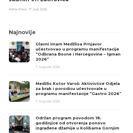
Adna Brkić
,
17. Jula 2026.
Najnovije
Glavni imam Medžlisa Prnjavor
učestvovao u programu manifestacije
“Odbrana Bosne i Hercegovine – Igman
2026”
7. Augusta 2026.
Medžlis Kotor Varoš: Aktivistice Odjela
za brak i porodicu učestvovale u
programu manifestacije “Gastro 2026”
7. Augusta 2026.
Održan program povodom 18.
godišnjice od otvorenja ponovo
izgrađene džamije u Kolibama Gornjim