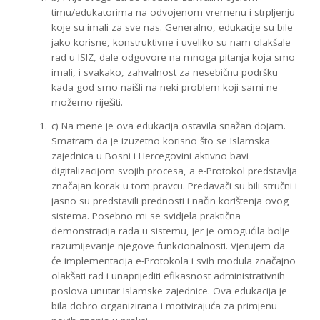
timu/edukatorima na odvojenom vremenu i strpljenju
koje su imali za sve nas. Generalno, edukacije su bile
jako korisne, konstruktivne i uveliko su nam olakšale
rad u ISIZ, dale odgovore na mnoga pitanja koja smo
imali, i svakako, zahvalnost za nesebičnu podršku
kada god smo naišli na neki problem koji sami ne
možemo riješiti.
c) Na mene je ova edukacija ostavila snažan dojam.
Smatram da je izuzetno korisno što se Islamska
zajednica u Bosni i Hercegovini aktivno bavi
digitalizacijom svojih procesa, a e-Protokol predstavlja
značajan korak u tom pravcu. Predavači su bili stručni i
jasno su predstavili prednosti i način korištenja ovog
sistema. Posebno mi se svidjela praktična
demonstracija rada u sistemu, jer je omogućila bolje
razumijevanje njegove funkcionalnosti. Vjerujem da
će implementacija e-Protokola i svih modula značajno
olakšati rad i unaprijediti efikasnost administrativnih
poslova unutar Islamske zajednice. Ova edukacija je
bila dobro organizirana i motivirajuća za primjenu