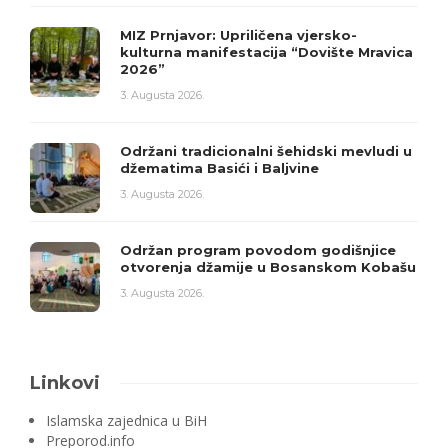
MIZ Prnjavor: Upriličena vjersko-
kulturna manifestacija “Dovište Mravica
2026”
3. Augusta 2026.
Održani tradicionalni šehidski mevludi u
džematima Basići i Baljvine
3. Augusta 2026.
Održan program povodom godišnjice
otvorenja džamije u Bosanskom Kobašu
3. Augusta 2026.
Linkovi
Islamska zajednica u BiH
Preporod.info