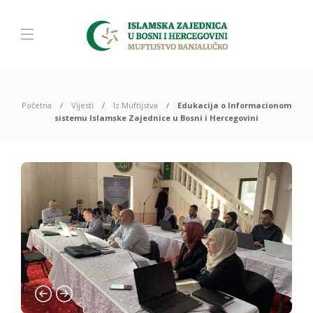
Početna
Vijesti
Iz Muftijstva
Edukacija o Informacionom
sistemu Islamske Zajednice u Bosni i Hercegovini