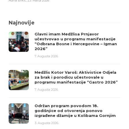
Adna Brkić
,
23. Marta 2026.
Najnovije
Glavni imam Medžlisa Prnjavor
učestvovao u programu manifestacije
“Odbrana Bosne i Hercegovine – Igman
2026”
7. Augusta 2026.
Medžlis Kotor Varoš: Aktivistice Odjela
za brak i porodicu učestvovale u
programu manifestacije “Gastro 2026”
7. Augusta 2026.
Održan program povodom 18.
godišnjice od otvorenja ponovo
izgrađene džamije u Kolibama Gornjim
3. Augusta 2026.