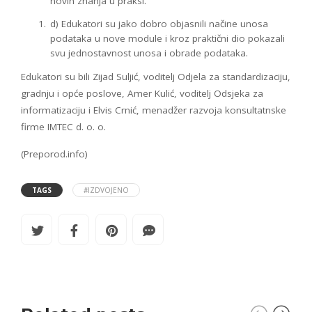
novih znanja u praksi.
d) Edukatori su jako dobro objasnili načine unosa
podataka u nove module i kroz praktični dio pokazali
svu jednostavnost unosa i obrade podataka.
Edukatori su bili Zijad Suljić, voditelj Odjela za standardizaciju,
gradnju i opće poslove, Amer Kulić, voditelj Odsjeka za
informatizaciju i Elvis Crnić, menadžer razvoja konsultatnske
firme IMTEC d. o. o.
(Preporod.info)
TAGS
#IZDVOJENO