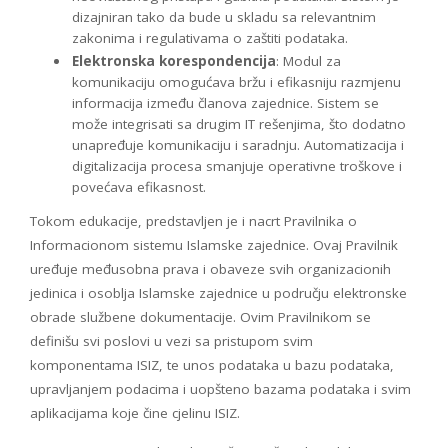
dizajniran tako da bude u skladu sa relevantnim
zakonima i regulativama o zaštiti podataka.
Elektronska korespondencija
: Modul za
komunikaciju omogućava bržu i efikasniju razmjenu
informacija između članova zajednice. Sistem se
može integrisati sa drugim IT rešenjima, što dodatno
unapređuje komunikaciju i saradnju. Automatizacija i
digitalizacija procesa smanjuje operativne troškove i
povećava efikasnost.
Tokom edukacije, predstavljen je i nacrt Pravilnika o
Informacionom sistemu Islamske zajednice. Ovaj Pravilnik
uređuje međusobna prava i obaveze svih organizacionih
jedinica i osoblja Islamske zajednice u području elektronske
obrade službene dokumentacije. Ovim Pravilnikom se
definišu svi poslovi u vezi sa pristupom svim
komponentama ISIZ, te unos podataka u bazu podataka,
upravljanjem podacima i uopšteno bazama podataka i svim
aplikacijama koje čine cjelinu ISIZ.