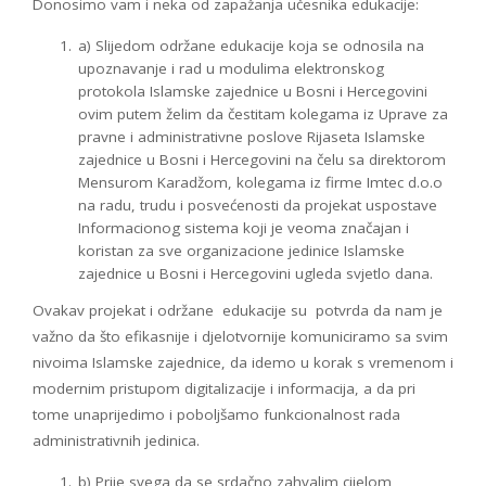
Donosimo vam i neka od zapažanja učesnika edukacije:
a) Slijedom održane edukacije koja se odnosila na
upoznavanje i rad u modulima elektronskog
protokola Islamske zajednice u Bosni i Hercegovini
ovim putem želim da čestitam kolegama iz Uprave za
pravne i administrativne poslove Rijaseta Islamske
zajednice u Bosni i Hercegovini na čelu sa direktorom
Mensurom Karadžom, kolegama iz firme Imtec d.o.o
na radu, trudu i posvećenosti da projekat uspostave
Informacionog sistema koji je veoma značajan i
koristan za sve organizacione jedinice Islamske
zajednice u Bosni i Hercegovini ugleda svjetlo dana.
Ovakav projekat i održane edukacije su potvrda da nam je
važno da što efikasnije i djelotvornije komuniciramo sa svim
nivoima Islamske zajednice, da idemo u korak s vremenom i
modernim pristupom digitalizacije i informacija, a da pri
tome unaprijedimo i poboljšamo funkcionalnost rada
administrativnih jedinica.
b) Prije svega da se srdačno zahvalim cijelom