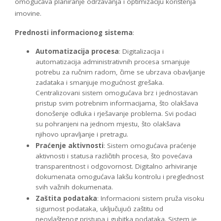
omogućava planiranje održavanja i optimizaciju korištenja
imovine.
Prednosti informacionog sistema
:
Automatizacija procesa
: Digitalizacija i
automatizacija administrativnih procesa smanjuje
potrebu za ručnim radom, čime se ubrzava obavljanje
zadataka i smanjuje mogućnost grešaka.
Centralizovani sistem omogućava brz i jednostavan
pristup svim potrebnim informacijama, što olakšava
donošenje odluka i rješavanje problema. Svi podaci
su pohranjeni na jednom mjestu, što olakšava
njihovo upravljanje i pretragu.
Praćenje aktivnosti
: Sistem omogućava praćenje
aktivnosti i statusa različitih procesa, što povećava
transparentnost i odgovornost. Digitalno arhiviranje
dokumenata omogućava lakšu kontrolu i preglednost
svih važnih dokumenata.
Zaštita podataka
: Informacioni sistem pruža visoku
sigurnost podataka, uključujući zaštitu od
neovlaštenog pristupa i gubitka podataka. Sistem je