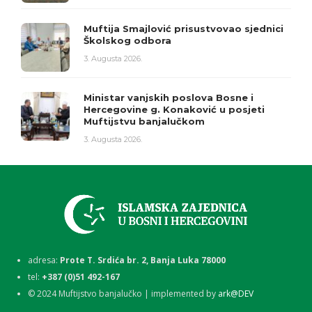
Muftija Smajlović prisustvovao sjednici
Školskog odbora
3. Augusta 2026.
Ministar vanjskih poslova Bosne i
Hercegovine g. Konaković u posjeti
Muftijstvu banjalučkom
3. Augusta 2026.
adresa:
Prote T. Srdića br. 2, Banja Luka 78000
tel:
+387 (0)51 492-167
©
2024
Muftijstvo banjalučko | implemented by
ark@DEV