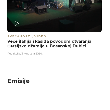
PLAY
SVEČANOSTI
,
VIDEO
Veče ilahija i kasida povodom otvaranja
Čaršijske džamije u Bosanskoj Dubici
Redakcija
,
3. Augusta 2024.
Emisije