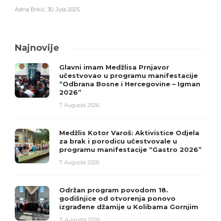
Adna Brkić
,
30. Jula 2025.
Najnovije
Glavni imam Medžlisa Prnjavor
učestvovao u programu manifestacije
“Odbrana Bosne i Hercegovine – Igman
2026”
7. Augusta 2026.
Medžlis Kotor Varoš: Aktivistice Odjela
za brak i porodicu učestvovale u
programu manifestacije “Gastro 2026”
7. Augusta 2026.
Održan program povodom 18.
godišnjice od otvorenja ponovo
izgrađene džamije u Kolibama Gornjim
3. Augusta 2026.