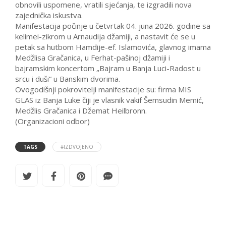
obnovili uspomene, vratili sjećanja, te izgradili nova
zajednička iskustva.
Manifestacija počinje u četvrtak 04. juna 2026. godine sa
kelimei-zikrom u Arnaudija džamiji, a nastavit će se u
petak sa hutbom Hamdije-ef. Islamovića, glavnog imama
Medžlisa Gračanica, u Ferhat-pašinoj džamiji i
bajramskim koncertom „Bajram u Banja Luci-Radost u
srcu i duši“ u Banskim dvorima.
Ovogodišnji pokrovitelji manifestacije su: firma MIS
GLAS iz Banja Luke čiji je vlasnik vakif Šemsudin Memić,
Medžlis Gračanica i Džemat Heilbronn.
(Organizacioni odbor)
TAGS
#IZDVOJENO