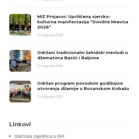
MIZ Prnjavor: Upriličena vjersko-
kulturna manifestacija “Dovište Mravica
2026”
3. Augusta 2026.
Održani tradicionalni šehidski mevludi u
džematima Basići i Baljvine
3. Augusta 2026.
Održan program povodom godišnjice
otvorenja džamije u Bosanskom Kobašu
3. Augusta 2026.
Linkovi
Islamska zajednica u BiH