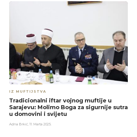
IZ MUFTIJSTVA
Tradicionalni iftar vojnog muftije u
Sarajevu: Molimo Boga za sigurnije sutra
u domovini i svijetu
Adna Brkić
,
11. Marta 2025.