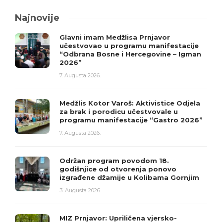
Najnovije
Glavni imam Medžlisa Prnjavor
učestvovao u programu manifestacije
“Odbrana Bosne i Hercegovine – Igman
2026”
7. Augusta 2026.
Medžlis Kotor Varoš: Aktivistice Odjela
za brak i porodicu učestvovale u
programu manifestacije “Gastro 2026”
7. Augusta 2026.
Održan program povodom 18.
godišnjice od otvorenja ponovo
izgrađene džamije u Kolibama Gornjim
3. Augusta 2026.
MIZ Prnjavor: Upriličena vjersko-