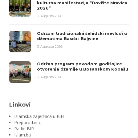
kulturna manifestacija “Dovište Mravica
2026”
3. Augusta 2026.
Održani tradicionalni šehidski mevludi u
džematima Basići i Baljvine
3. Augusta 2026.
Održan program povodom godišnjice
otvorenja džamije u Bosanskom Kobašu
3. Augusta 2026.
Linkovi
Islamska zajednica u BiH
Preporod.info
Radio BIR
Islam.ba