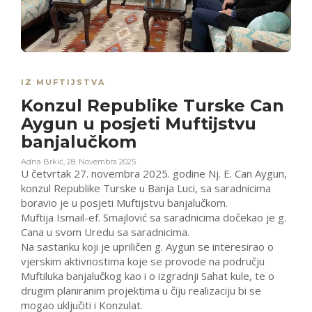
IZ MUFTIJSTVA
Konzul Republike Turske Can
Aygun u posjeti Muftijstvu
banjalučkom
Adna Brkić
,
28. Novembra 2025.
U četvrtak 27. novembra 2025. godine Nj. E. Can Aygun,
konzul Republike Turske u Banja Luci, sa saradnicima
boravio je u posjeti Muftijstvu banjalučkom.
Muftija Ismail-ef. Smajlović sa saradnicima dočekao je g.
Cana u svom Uredu sa saradnicima.
Na sastanku koji je upriličen g. Aygun se interesirao o
vjerskim aktivnostima koje se provode na području
Muftiluka banjalučkog kao i o izgradnji Sahat kule, te o
drugim planiranim projektima u čiju realizaciju bi se
mogao uključiti i Konzulat.